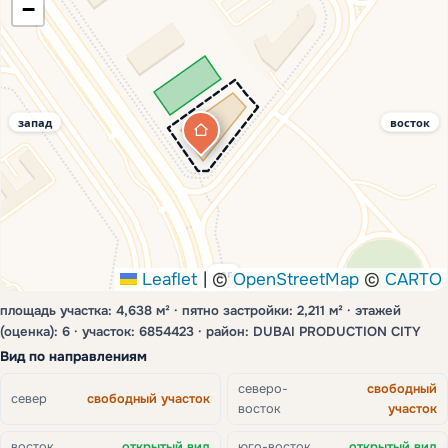
−
запад
восток
юг
Leaflet
|
©
OpenStreetMap
©
CARTO
площадь участка: 4,638 м² · пятно застройки: 2,211 м² · этажей
(оценка): 6 · участок: 6854423 · район: DUBAI PRODUCTION CITY
Вид по направлениям
северо-
свободный
север
свободный участок
восток
участок
восток
открытый вид
юго-восток
открытый вид