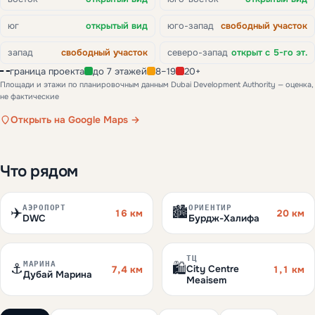
юг
открытый вид
юго-запад
свободный участок
запад
свободный участок
северо-запад
открыт с 5-го эт.
граница проекта
до 7 этажей
8–19
20+
Площади и этажи по планировочным данным Dubai Development Authority — оценка,
не фактические
Открыть на Google Maps →
Что рядом
АЭРОПОРТ
ОРИЕНТИР
✈️
🏙️
16 км
20 км
DWC
Бурдж-Халифа
ТЦ
МАРИНА
⚓
🛍️
City Centre
7,4 км
1,1 км
Дубай Марина
Meaisem