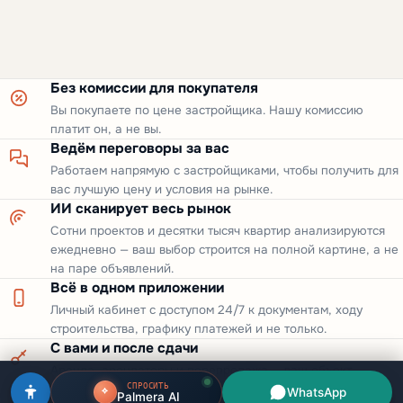
Без комиссии для покупателя
Вы покупаете по цене застройщика. Нашу комиссию
платит он, а не вы.
Ведём переговоры за вас
Работаем напрямую с застройщиками, чтобы получить для
вас лучшую цену и условия на рынке.
ИИ сканирует весь рынок
Сотни проектов и десятки тысяч квартир анализируются
ежедневно — ваш выбор строится на полной картине, а не
на паре объявлений.
Всё в одном приложении
Личный кабинет с доступом 24/7 к документам, ходу
строительства, графику платежей и не только.
С вами и после сдачи
Аренда, арендаторы и перепродажа — ваш объект
СПРОСИТЬ
приносит доход спустя долгое время после получения
WhatsApp
Palmera AI