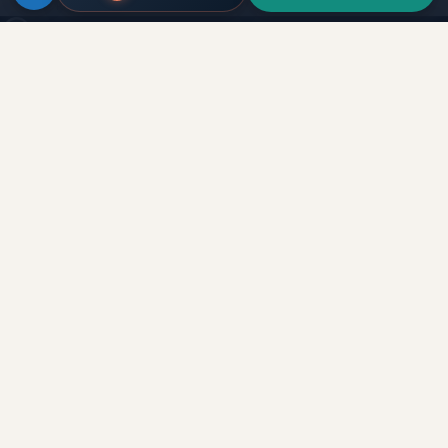
ключей.
Инвестиции в недвижимость Дубая для русскоязычных клиентов.
Прямые сделки с застройщиками, лицензия RERA.
ОАЭ
Кипр
Грузия
Оман
team@palmera.realestate
+971 54 215 4066
WhatsApp →
Каталог
Эмираты
Все объекты
Дубай
Застройщики
Абу-Даби
Районы
Рас-эль-Хайма
Вторичный рынок
Шарджа