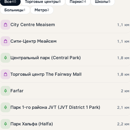
Все
Торговые центры
Парки
Школы
40
8
24
5
Больницы
Метро
1
2
City Centre Meaisem
1,1 км
Сити-Центр Меайсем
1,1 км
Центральный парк (Central Park)
1,8 км
Торговый центр The Fairway Mall
1,8 км
Farfar
2 км
Парк 1-го района JVT (JVT District 1 Park)
2,1 км
Парк Хальфа (Halfa)
2,2 км