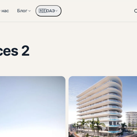
 нас
Блог
ОАЭ
🇦🇪
ces 2