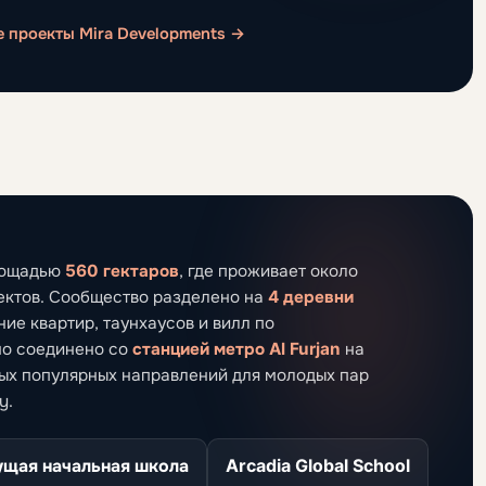
е проекты Mira Developments →
площадью
560 гектаров
, где проживает около
оектов. Сообщество разделено на
4 деревни
ание квартир, таунхаусов и вилл по
но соединено со
станцией метро Al Furjan
на
мых популярных направлений для молодых пар
y.
ущая начальная школа
Arcadia Global School