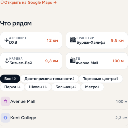
Открыть на Google Maps →
Что рядом
АЭРОПОРТ
ОРИЕНТИР
✈️
🏙️
12 км
9,5 км
DXB
Бурдж-Халифа
МАРИНА
ТЦ
⚓
🛍️
9,3 км
100 м
Бизнес-Бэй
Avenue Mall
Все
Достопримечательности
Торговые центры
40
2
5
Парки
Школы
Больницы
Метро
14
16
2
1
Avenue Mall
100 м
Kent College
2,3 км