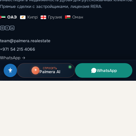
Прямые сделки с застройщиками, лицензия RERA.
ОАЭ
Кипр
Грузия
Оман
team@palmera.realestate
+971 54 215 4066
WhatsApp →
СПРОСИТЬ
WhatsApp
Palmera AI
Каталог
Эмираты
Все объекты
Дубай
Застройщики
Абу-Даби
Районы
Рас-эль-Хайма
Вторичный рынок
Шарджа
Аренда и перепродажа
Аджман
Глоссарий
Умм-эль-Кувейн