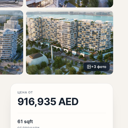
+3 фото
ЦЕНА ОТ
916,935 AED
61 sqft
ОТ ПЛОЩАДИ