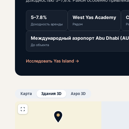
доходностью 5–7,8%. Район особенно привлека
5–7.8%
West Yas Academy
C
Доходность аренды
Рядом
Р
Международный аэропорт Abu Dhabi (AUH
До объекта
Исследовать Yas Island →
Карта
Здания 3D
Аэро 3D