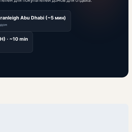
телен для покупателей домов для отдыха.
ranleigh Abu Dhabi (~5 мин)
ядом
) · ~10 min