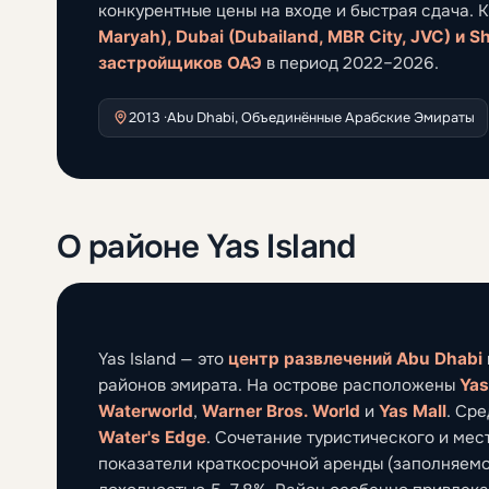
конкурентные цены на входе и быстрая сдача. 
Maryah), Dubai (Dubailand, MBR City, JVC) и S
застройщиков ОАЭ
в период 2022–2026.
2013 ·
Abu Dhabi, Объединённые Арабские Эмираты
О районе Yas Island
Yas Island — это
центр развлечений Abu Dhabi
районов эмирата. На острове расположены
Yas
Waterworld
,
Warner Bros. World
и
Yas Mall
. Ср
Water's Edge
. Сочетание туристического и ме
показатели краткосрочной аренды (заполняемо