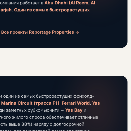
Компания работает в
Abu Dhabi (Al Reem, Al
harjah
.
Один из самых быстрорастущих
Все проекты Reportage Properties →
и один из самых быстрорастущих фрихолд-
 Marina Circuit (трасса F1)
,
Ferrari World
,
Yas
еди заметных субкомьюнити —
Yas Bay
и
стного жилого спроса обеспечивает отличные
сть выше 88%) наряду с долгосрочной