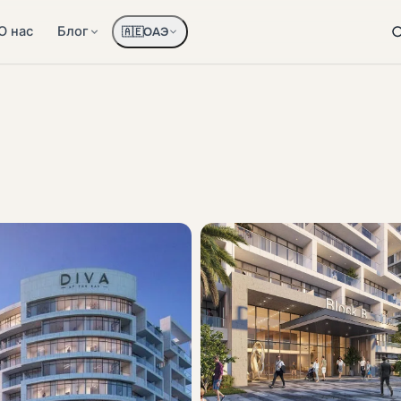
О нас
Блог
ОАЭ
🇦🇪