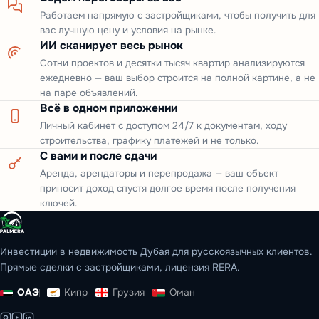
Работаем напрямую с застройщиками, чтобы получить для
вас лучшую цену и условия на рынке.
ИИ сканирует весь рынок
Сотни проектов и десятки тысяч квартир анализируются
ежедневно — ваш выбор строится на полной картине, а не
на паре объявлений.
Всё в одном приложении
Личный кабинет с доступом 24/7 к документам, ходу
строительства, графику платежей и не только.
С вами и после сдачи
Аренда, арендаторы и перепродажа — ваш объект
приносит доход спустя долгое время после получения
ключей.
Инвестиции в недвижимость Дубая для русскоязычных клиентов.
Прямые сделки с застройщиками, лицензия RERA.
ОАЭ
Кипр
Грузия
Оман