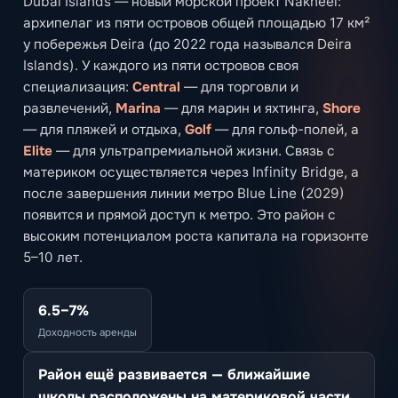
Dubai Islands — новый морской проект Nakheel:
архипелаг из пяти островов общей площадью 17 км²
у побережья Deira (до 2022 года назывался Deira
Islands). У каждого из пяти островов своя
специализация:
Central
— для торговли и
развлечений,
Marina
— для марин и яхтинга,
Shore
— для пляжей и отдыха,
Golf
— для гольф-полей, а
Elite
— для ультрапремиальной жизни. Связь с
материком осуществляется через Infinity Bridge, а
после завершения линии метро Blue Line (2029)
появится и прямой доступ к метро. Это район с
высоким потенциалом роста капитала на горизонте
5–10 лет.
6.5–7%
Доходность аренды
Район ещё развивается — ближайшие
школы расположены на материковой части