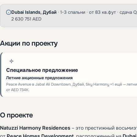
Dubai Islands, Дубай
· 1-3 спальни · от 83 кв.фут · сдача Q
2 630 751 AED
Акции по проекту
Специальное предложение
Летние акционные предложения
Peace Avenue в Jabal Ali Downtown, Дубай, Sky Harmony +1 ещё — лет
от AED 734K.
О проекте
Natuzzi Harmony Residences
– это престижный восьмиэ
от
Peace Homes Development
, расположенный на
Dubai