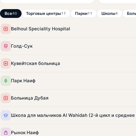
Все
Торговые центры
Парки
Школы
Бол
40
11
11
4
Belhoul Speciality Hospital
Голд-Сук
Кувейтская больница
Парк Наиф
Больница Дубая
Рынок Наиф