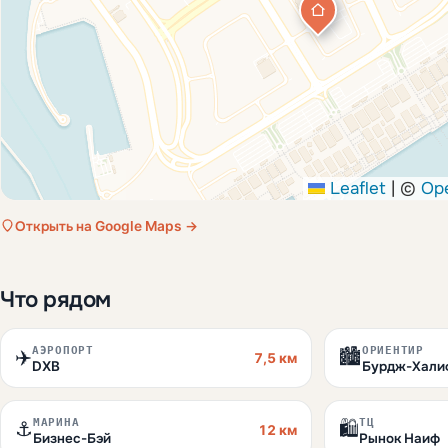
Leaflet
|
©
Op
Открыть на Google Maps →
Что рядом
АЭРОПОРТ
ОРИЕНТИР
✈️
🏙️
7,5 км
DXB
Бурдж-Хали
МАРИНА
ТЦ
⚓
🛍️
12 км
Бизнес-Бэй
Рынок Наиф