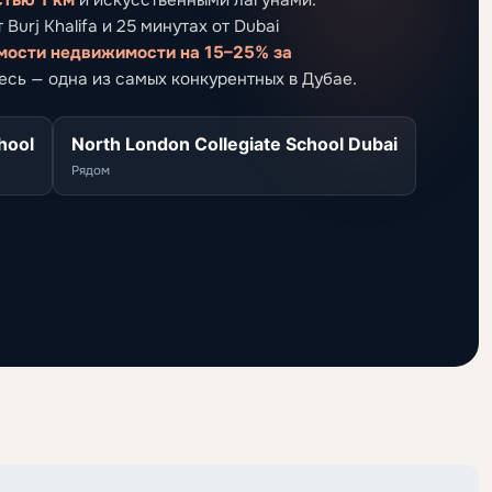
urj Khalifa и 25 минутах от Dubai
мости недвижимости на 15–25% за
десь — одна из самых конкурентных в Дубае.
hool
North London Collegiate School Dubai
Рядом