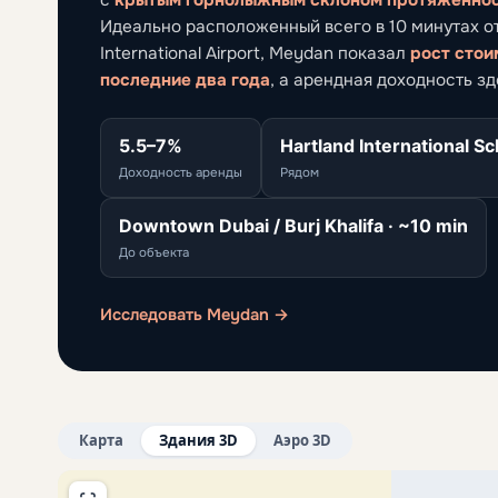
Идеально расположенный всего в 10 минутах от B
International Airport, Meydan показал
рост стои
последние два года
, а арендная доходность з
5.5–7%
Hartland International Sc
Доходность аренды
Рядом
Downtown Dubai / Burj Khalifa · ~10 min
До объекта
Исследовать Meydan →
Карта
Здания 3D
Аэро 3D