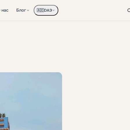
 нас
Блог
ОАЭ
🇦🇪