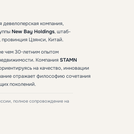
 девелоперская компания,
руппы
New Bay Holdings
, штаб-
 провинция Цзянси, Китай.
лее чем 30-летним опытом
 недвижимости. Компания
STAMN
ориентируясь на качество, инновации
инание отражает философию сочетания
щих поколений.
иссии, полное сопровождение на