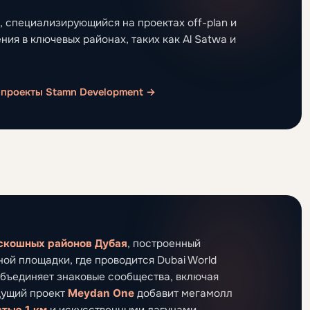
, специализирующийся на проектах off-plan и
я в ключевых районах, таких как Al Satwa и
 проекты Stamn Development →
скошных районов Дубая
, построенный
ой площадки, где проводится Dubai World
объединяет знаковые сообщества, включая
дущий проект
Meydan One
добавит мегамолл
тью 1 км
и искусственными лагунами.