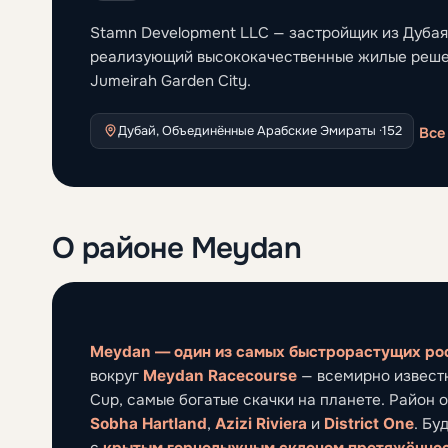
Stamn Development LLC — застройщик из Дубая
реализующий высококачественные жилые решени
Jumeirah Garden City.
Дубай, Объединённые Арабские Эмираты ·
152
Все
О районе Meydan
Meydan — один из самых быстрорастущих ро
вокруг
Meydan Racecourse
— всемирно известн
Cup, самые богатые скачки на планете. Район 
Sobha Hartland
,
Azizi Riviera
и
District One
. Бу
с
крытым горнолыжным склоном протяжённос