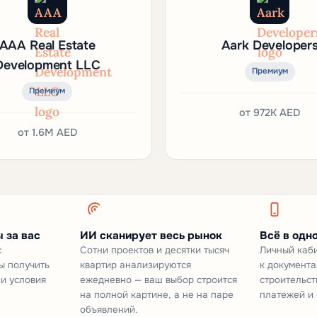
AAA Real Estate
Aark Developer
Development LLC
Премиум
Премиум
от
972K AED
от
1.6M AED
 за вас
ИИ сканирует весь рынок
Всё в одн
с
Сотни проектов и десятки тысяч
Личный каби
ы получить
квартир анализируются
к документа
 и условия
ежедневно — ваш выбор строится
строительст
на полной картине, а не на паре
платежей и 
объявлений.