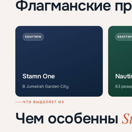
Флагманские п
КВАРТИРЫ
КВАРТИР
Stamn One
Nauti
В Jumeirah Garden City
63 резид
ЧТО ВЫДЕЛЯЕТ ИХ
S
Чем особенны