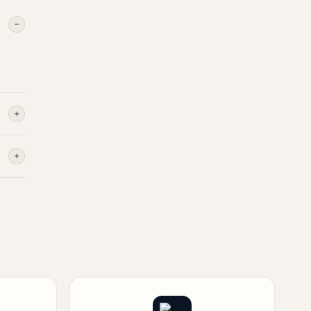
−
+
+