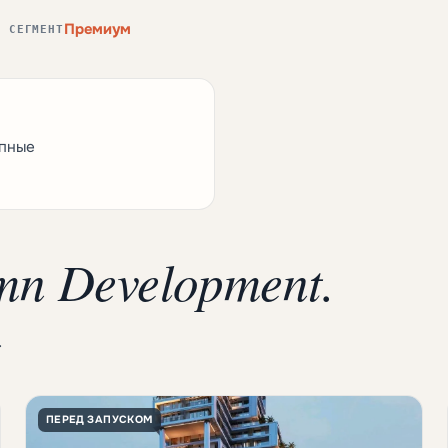
Премиум
Й СЕГМЕНТ
упные
mn Development.
.
ПЕРЕД ЗАПУСКОМ