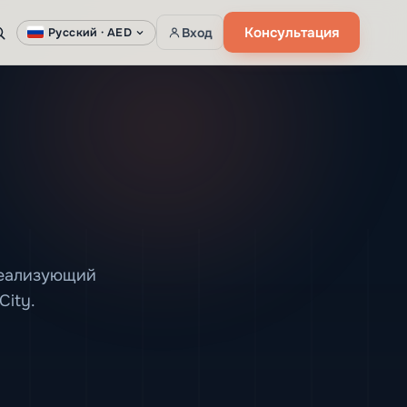
Консультация
Вход
Русский ·
AED
реализующий
City.