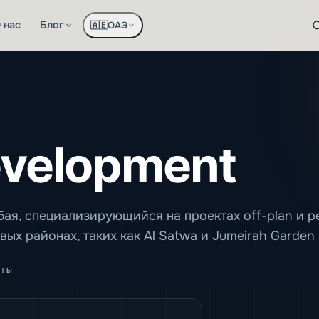
 нас
Блог
ОАЭ
🇦🇪
velopment
бая, специализирующийся на проектах off-plan и 
х районах, таких как Al Satwa и Jumeirah Garden 
ты