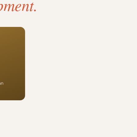
pment.
an