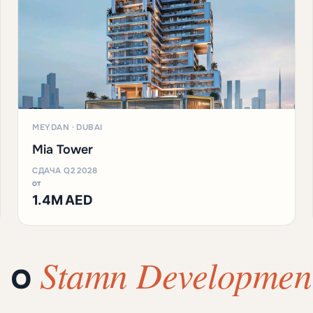
MEYDAN · DUBAI
Mia Tower
СДАЧА Q2 2028
от
1.4M AED
Stamn Developmen
ы о