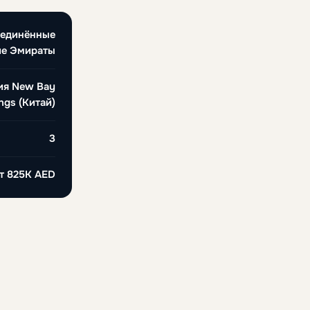
ъединённые
ие Эмираты
ия New Bay
ngs (Китай)
3
от
825K AED