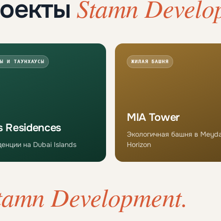
Stamn Develo
роекты
Ы И ТАУНХАУСЫ
ЖИЛАЯ БАШНЯ
MIA Tower
s Residences
Экологичная башня в Meyd
енции на Dubai Islands
Horizon
tamn Development.