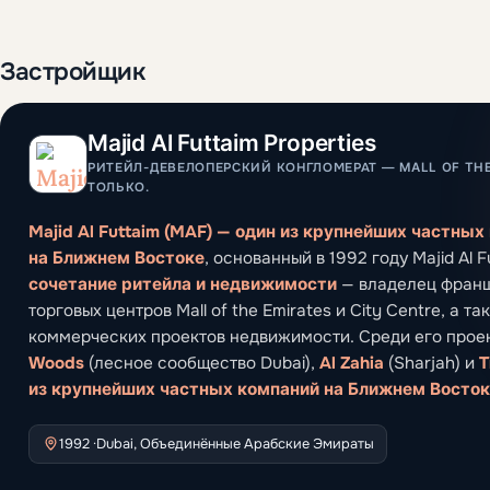
Застройщик
Majid Al Futtaim Properties
РИТЕЙЛ-ДЕВЕЛОПЕРСКИЙ КОНГЛОМЕРАТ — MALL OF THE 
ТОЛЬКО.
Majid Al Futtaim (MAF) — один из крупнейших частны
на Ближнем Востоке
, основанный в 1992 году Majid Al F
сочетание ритейла и недвижимости
— владелец франш
торговых центров Mall of the Emirates и City Centre, а т
коммерческих проектов недвижимости. Среди его прое
Woods
(лесное сообщество Dubai),
Al Zahia
(Sharjah) и
T
из крупнейших частных компаний на Ближнем Восток
1992 ·
Dubai, Объединённые Арабские Эмираты