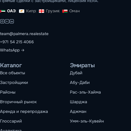
Прямые сделки с застройщиками, лицензия RERA.
ОАЭ
Кипр
Грузия
Оман
team@palmera.realestate
+971 54 215 4066
WhatsApp →
Каталог
Эмираты
Все объекты
Дубай
Застройщики
Абу-Даби
Районы
Рас-эль-Хайма
Вторичный рынок
Шарджа
Аренда и перепродажа
Аджман
Глоссарий
Умм-эль-Кувейн
Аналитика