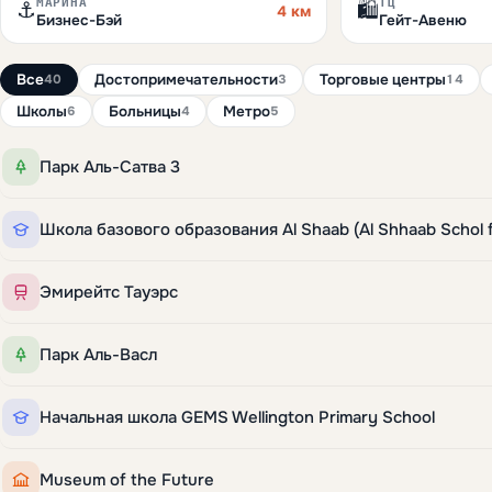
МАРИНА
ТЦ
⚓
🛍️
4 км
Бизнес-Бэй
Гейт-Авеню
Все
Достопримечательности
Торговые центры
40
3
14
Школы
Больницы
Метро
6
4
5
Парк Аль-Сатва 3
Эмирейтс Тауэрс
Парк Аль-Васл
Начальная школа GEMS Wellington Primary School
Museum of the Future