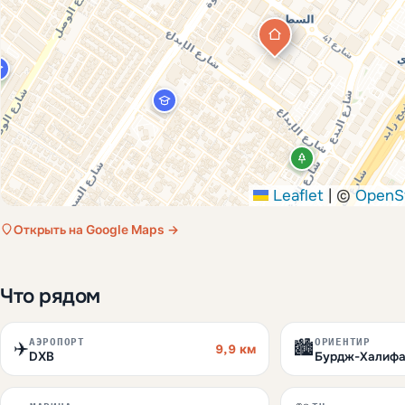
Leaflet
|
©
OpenS
Открыть на Google Maps →
Что рядом
АЭРОПОРТ
ОРИЕНТИР
✈️
🏙️
9,9 км
DXB
Бурдж-Халиф