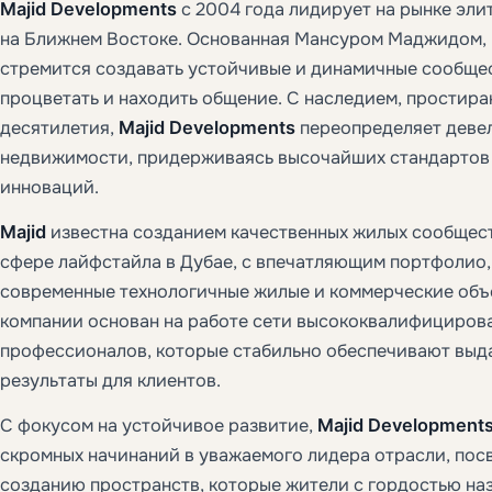
Majid Developments
с 2004 года лидирует на рынке эл
на Ближнем Востоке. Основанная Мансуром Маджидом,
стремится создавать устойчивые и динамичные сообщес
процветать и находить общение. С наследием, простир
десятилетия,
Majid Developments
переопределяет деве
недвижимости, придерживаясь высочайших стандартов 
инноваций.
Majid
известна созданием качественных жилых сообщест
сфере лайфстайла в Дубае, с впечатляющим портфолио
современные технологичные жилые и коммерческие объе
компании основан на работе сети высококвалифициров
профессионалов, которые стабильно обеспечивают вы
результаты для клиентов.
С фокусом на устойчивое развитие,
Majid Development
скромных начинаний в уважаемого лидера отрасли, пос
созданию пространств, которые жители с гордостью на