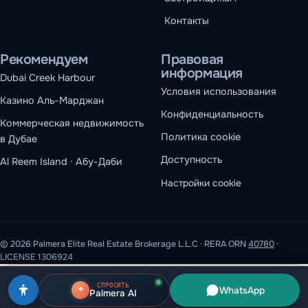
Контакты
Рекомендуем
Правовая
информация
Dubai Creek Harbour
Условия использования
Казино Аль-Марджан
Конфиденциальность
Коммерческая недвижимость
Политика cookie
в Дубае
Доступность
Al Reem Island · Абу-Даби
Настройки cookie
© 2026 Palmera Elite Real Estate Brokerage L.L.C · RERA ORN
40780
·
LICENSE 1306924
Мы используем файлы cookie
СПРОСИТЬ
WhatsApp
Palmera AI
Необходимые файлы cookie обеспечивают работу сайта.