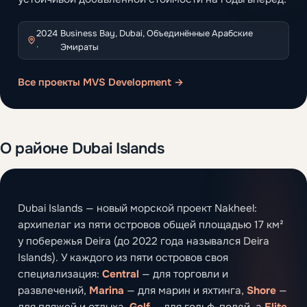
2024
Business Bay, Dubai, Объединённые Арабские
·
Эмираты
Все проекты MVS Development →
О районе Dubai Islands
Dubai Islands — новый морской проект Nakheel:
архипелаг из пяти островов общей площадью 17 км²
у побережья Deira (до 2022 года назывался Deira
Islands). У каждого из пяти островов своя
специализация:
Central
— для торговли и
развлечений,
Marina
— для марин и яхтинга,
Shore
—
для пляжей и отдыха,
Golf
— для гольф-полей, а
Elite