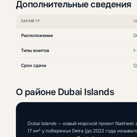
Дополнительные сведения
ПАРАМЕТР
З
Расположение
D
Типы юнитов
1
Срок сдачи
Q
О районе Dubai Islands
Dubai Islands — новый морской проект Nakheel
17 км² у побережья Deira (до 2022 года называлс