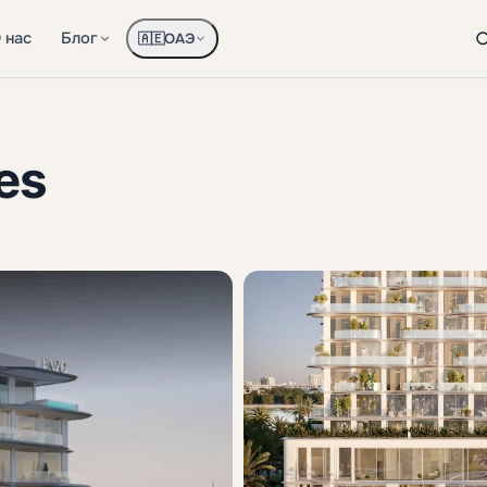
 нас
Блог
ОАЭ
🇦🇪
es