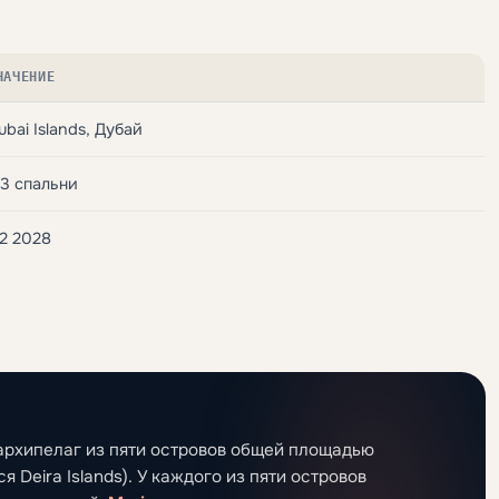
НАЧЕНИЕ
ubai Islands, Дубай
-3 спальни
2 2028
: архипелаг из пяти островов общей площадью
я Deira Islands). У каждого из пяти островов