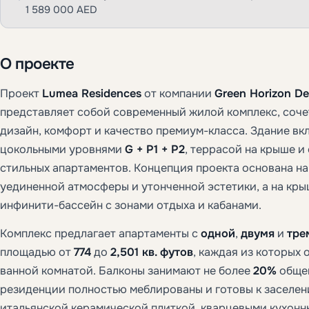
1 589 000 AED
О проекте
Проект
Lumea Residences
от компании
Green Horizon D
представляет собой современный жилой комплекс, соч
дизайн, комфорт и качество премиум-класса. Здание вк
цокольными уровнями
G + P1 + P2
, террасой на крыше и
стильных апартаментов. Концепция проекта основана н
уединенной атмосферы и утонченной эстетики, а на кр
инфинити-бассейн с зонами отдыха и кабанами.
Комплекс предлагает апартаменты с
одной
,
двумя
и
тре
площадью от
774
до
2,501 кв. футов
, каждая из которых
ванной комнатой. Балконы занимают не более
20%
общей
резиденции полностью меблированы и готовы к заселе
итальянской керамической плиткой, кварцевыми кухонн