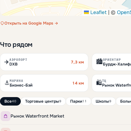
Leaflet
|
©
Open
Открыть на Google Maps →
Что рядом
АЭРОПОРТ
ОРИЕНТИР
✈️
🏙️
7,3 км
DXB
Бурдж-Халиф
МАРИНА
ТЦ
⚓
🛍️
14 км
Бизнес-Бэй
Рынок Waterfr
Все
Торговые центры
Парки
Школы
Боль
40
9
11
9
Рынок Waterfront Market