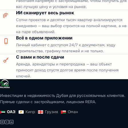
Работаем напрямую с застройщиками, чтобы получить для
вас лучшую цену и условия на рынке.
ИИ сканирует весь рынок
Сотни проектов и десятки тысяч квартир анализируются
ежедневно — ваш выбор строится на полной картине, а не
на паре объявлений.
Всё в одном приложении
Личный кабинет с доступом 24/7 к документам, ходу
строительства, графику платежей и не только.
С вами и после сдачи
Аренда, арендаторы и перепродажа — ваш объект
приносит доход спустя долгое время после получения
ключей.
Инвестиции в недвижимость Дубая для русскоязычных клиентов.
Прямые сделки с застройщиками, лицензия RERA.
ОАЭ
Кипр
Грузия
Оман