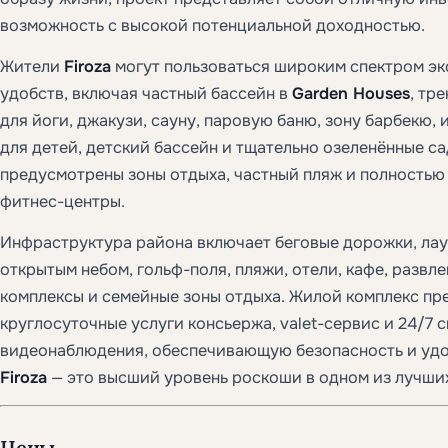
возможность с высокой потенциальной доходностью.
Жители
Firoza
могут пользоваться широким спектром э
удобств, включая частный бассейн в
Garden Houses
, тр
для йоги, джакузи, сауну, паровую баню, зону барбекю,
для детей, детский бассейн и тщательно озеленённые са
предусмотрены зоны отдыха, частный пляж и полность
фитнес-центры.
Инфраструктура района включает беговые дорожки, ла
открытым небом, гольф-поля, пляжи, отели, кафе, развл
комплексы и семейные зоны отдыха. Жилой комплекс пр
круглосуточные услуги консьержа, valet-сервис и 24/7 
видеонаблюдения, обеспечивающую безопасность и удо
Firoza
— это высший уровень роскоши в одном из лучши
Цены