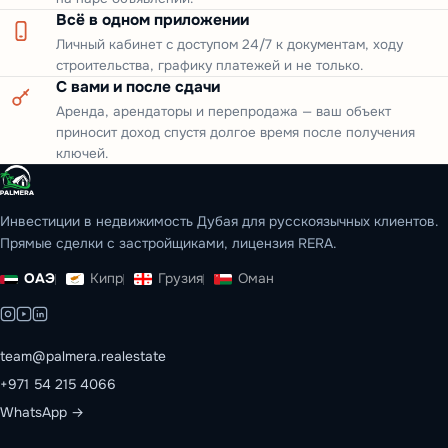
Всё в одном приложении
Личный кабинет с доступом 24/7 к документам, ходу
строительства, графику платежей и не только.
С вами и после сдачи
Аренда, арендаторы и перепродажа — ваш объект
приносит доход спустя долгое время после получения
ключей.
Инвестиции в недвижимость Дубая для русскоязычных клиентов.
Прямые сделки с застройщиками, лицензия RERA.
ОАЭ
Кипр
Грузия
Оман
team@palmera.realestate
+971 54 215 4066
WhatsApp →