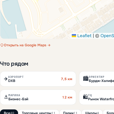
Leaflet
|
©
OpenS
Открыть на Google Maps →
Что рядом
АЭРОПОРТ
ОРИЕНТИР
✈️
🏙️
7,5 км
DXB
Бурдж-Халиф
МАРИНА
ТЦ
⚓
🛍️
12 км
Бизнес-Бэй
Рынок Waterfro
Все
Торговые центры
Парки
Школы
Бол
40
11
11
4