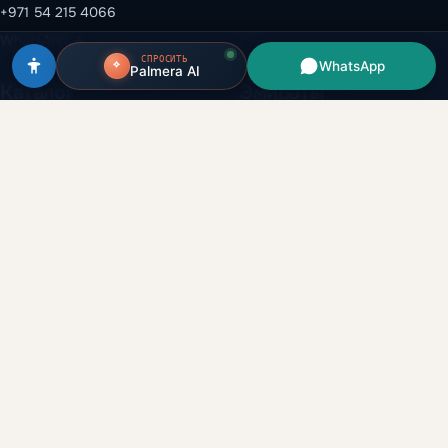
+971 54 215 4066
WhatsApp →
СПРОСИТЬ
WhatsApp
Palmera AI
Каталог
Эмираты
Все объекты
Дубай
Застройщики
Абу-Даби
Районы
Рас-эль-Хайма
Вторичный рынок
Шарджа
Аренда и перепродажа
Аджман
Глоссарий
Умм-эль-Кувейн
Аналитика
Компания
Гайды
О нас
Сравнение
Партнёрская программа
Данные рынка
Брокерам