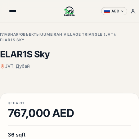
AED
ГЛАВНАЯ
/
ОБЪЕКТЫ
/
JUMEIRAH VILLAGE TRIANGLE (JVT)
/
ELAR1S SKY
ELAR1S Sky
JVT, Дубай
+3 фото
ЦЕНА ОТ
767,000 AED
36 sqft