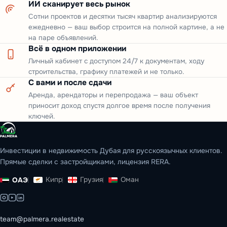
ИИ сканирует весь рынок
Сотни проектов и десятки тысяч квартир анализируются
ежедневно — ваш выбор строится на полной картине, а не
на паре объявлений.
Всё в одном приложении
Личный кабинет с доступом 24/7 к документам, ходу
строительства, графику платежей и не только.
С вами и после сдачи
Аренда, арендаторы и перепродажа — ваш объект
приносит доход спустя долгое время после получения
ключей.
Инвестиции в недвижимость Дубая для русскоязычных клиентов.
Прямые сделки с застройщиками, лицензия RERA.
Кипр
Грузия
Оман
ОАЭ
team@palmera.realestate