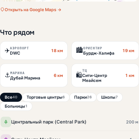
Открыть на Google Maps →
Что рядом
АЭРОПОРТ
ОРИЕНТИР
✈️
🏙️
18 км
19 км
DWC
Бурдж-Халифа
ТЦ
МАРИНА
⚓
🛍️
6 км
1 км
Сити-Центр
Дубай Марина
Меайсем
Все
Торговые центры
Парки
Школы
40
6
26
7
Больницы
1
Центральный парк (Central Park)
200 м