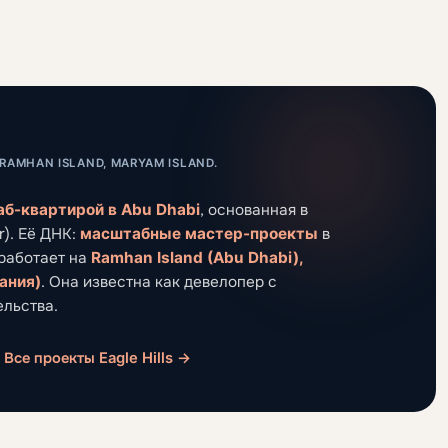
AMHAN ISLAND, MARYAM ISLAND.
аб-квартирой в Abu Dhabi
, основанная в
). Её ДНК:
масштабные мастер-проекты
в
работает на
Ramhan Island (Abu Dhabi),
дания)
. Она известна как девелопер с
ельства.
Все проекты Eagle Hills →