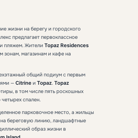
ие жизни на берегу и городского
плекс предлагает первоклассное
и пляжем. Жители
Topaz Residences
 зонам, магазинам и кафе на
рехэтажный общий подиум с первым
нями —
Citrine
и
Topaz
.
Topaz
ртиры, в том числе пять роскошных
 четырех спален.
деленное парковочное место, а жильцы
 на береговую линию, ландшафтные
диллический образ жизни в
m Island
.