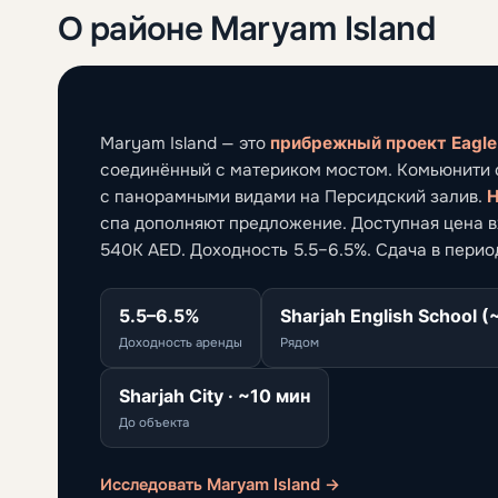
О районе Maryam Island
Maryam Island — это
прибрежный проект Eagle 
соединённый с материком мостом. Комьюнити с
с панорамными видами на Персидский залив.
Н
спа дополняют предложение. Доступная цена вх
540K AED. Доходность 5.5–6.5%. Сдача в период
5.5–6.5%
Sharjah English School (
Доходность аренды
Рядом
Sharjah City · ~10 мин
До объекта
Исследовать Maryam Island →