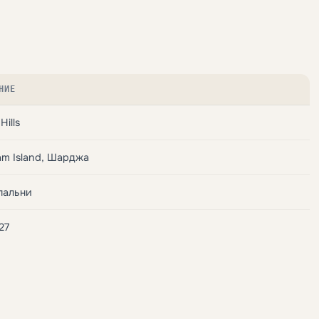
НИЕ
Hills
m Island, Шарджа
пальни
27