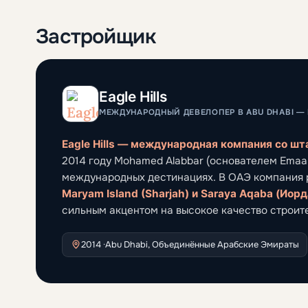
Застройщик
Eagle Hills
МЕЖДУНАРОДНЫЙ ДЕВЕЛОПЕР В ABU DHABI — R
Eagle Hills — международная компания со шт
2014 году Mohamed Alabbar (основателем Emaar
международных дестинациях. В ОАЭ компания 
Maryam Island (Sharjah) и Saraya Aqaba (Иор
сильным акцентом на высокое качество строит
2014 ·
Abu Dhabi, Объединённые Арабские Эмираты