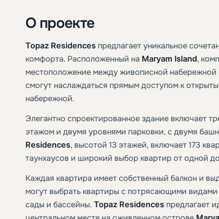
О проекте
Topaz Residences
предлагает уникальное сочетан
комфорта. Расположенный на
Maryam Island
, ком
местоположение между живописной набережной 
смогут наслаждаться прямым доступом к открытым
набережной.
Элегантно спроектированное здание включает т
этажом и двумя уровнями парковки, с двумя баш
Residences
, высотой 13 этажей, включает 173 ква
таунхаусов и широкий выбор квартир от одной до
Каждая квартира имеет собственный балкон и вы
могут выбрать квартиры с потрясающими видами
сады и бассейны.
Topaz Residences
предлагает и
центральном месте на оживленном острове
Marya