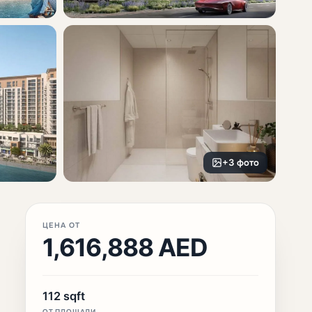
+3 фото
ЦЕНА ОТ
1,616,888 AED
112 sqft
ОТ ПЛОЩАДИ