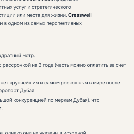
тных услуг и стратегического
стиции или места для жизни,
Cresswell
и в одном из самых перспективных
адратный метр.
 рассрочкой на 3 года (часть можно оплатить за счет
танет крупнейшим и самым роскошным в мире после
эропорт Дубая.
льшой конкуренцией по меркам Дубая), что
и.
е, однако они не указаны в исходной