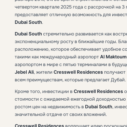
четвертом квартале 2025 года с рассрочкой на 3 
предоставляет отличную возможность для инвес
Dubai South
.
Dubai South
стремительно развивается как востр
экспоненциальному росту в ближайшие годы. Бла
расположению, которое обеспечивает удобное с
такими как международный аэропорт
Al Maktoum
аэропортом в мире с пятью терминалами в будущ
Jebel Ali
, жители
Cresswell Residences
получают 
всем преимуществам, которые предлагает Дубай.
Кроме того, инвестиции в
Cresswell Residences
о
стоимости с ожидаемой ежегодной доходностью 
ростом цен на недвижимость в
Dubai South
, инве
значительной отдаче от своих вложений.
Cresswell Residences
воплощает идею роскошно