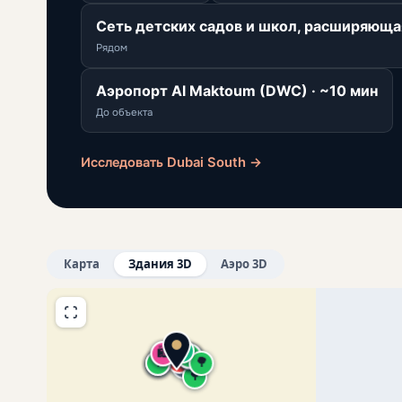
Сеть детских садов и школ, расширяюща
Рядом
Аэропорт Al Maktoum (DWC) · ~10 мин
До объекта
Исследовать Dubai South →
Карта
Здания 3D
Аэро 3D
🚇
🛍️
🛍️
🛍️
🚇
🌳
🌳
🎡
🌳
🏥
🌳
🌳
🌳
🌳
🌳
✈️
🌳