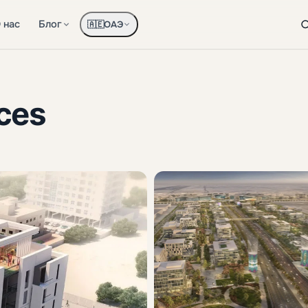
 нас
Блог
ОАЭ
🇦🇪
ces