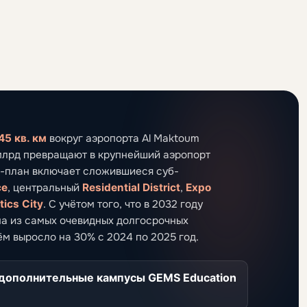
45 кв. км
вокруг аэропорта Al Maktoum
5 млрд превращают в крупнейший аэропорт
ер-план включает сложившиеся суб-
ce
, центральный
Residential District
,
Expo
tics City
. С учётом того, что в 2032 году
на из самых очевидных долгосрочных
м выросло на 30% с 2024 по 2025 год.
дополнительные кампусы GEMS Education