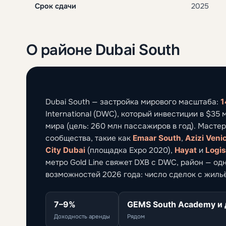
Срок сдачи
2025
О районе Dubai South
Dubai South — застройка мирового масштаба:
1
International (DWC), который инвестиции в $3
мира (цель: 260 млн пассажиров в год). Маст
сообщества, такие как
Emaar South
,
Azizi Veni
City Dubai
(площадка Expo 2020),
Hayat
и
Logis
метро Gold Line свяжет DXB с DWC, район — од
возможностей 2026 года: число сделок с жильё
7–9%
GEMS South Academy и 
Доходность аренды
Рядом