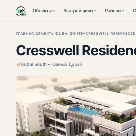
Объекты
Застройщики
Районы
О
ГЛАВНАЯ
/
ОБЪЕКТЫ
/
DUBAI SOUTH
/
CRESSWELL RESIDENCES
Cresswell Residen
Dubai South - Южный Дубай