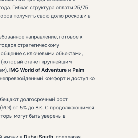
года. Гибкая структура оплаты 25/75
торов получить свою долю роскоши в
ебованное направление, готовое к
годаря стратегическому
ообщение с ключевыми объектами,
(который станет крупнейшим
ем),
IMG World of Adventure
и
Palm
непревзойденный комфорт и доступ ко
бещают долгосрочный рост
(ROI) от 5% до 8%. С продолжающимся
сторы могут быть уверены в
й жизни в
Dubai South
, предлагая