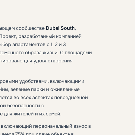
тающем сообществе
Dubai South
,
Проект, разработанный компанией
бор апартаментов с 1, 2 и 3
ременного образа жизни. С площадями
ектировано для удовлетворения
ровыми удобствами, включающими
йны, зеленые парки и оживленные
ется во всех аспектах повседневной
ой безопасности с
 для жителей и их семей.
, включающий первоначальный взнос в
шиеся 75% при сдаче объекта в