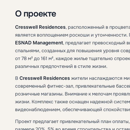
О проекте
Cresswell Residences
, расположенный в процве
является воплощением роскоши и утонченности. 
ESNAD Management
, предлагает превосходный вы
спальнями, созданных для повышения уровня сов
от 78 м² до 161 м², каждое жилье тщательно спро
различных предпочтений в стиле жизни.
В
Cresswell Residences
жители наслаждаются ми
современный фитнес-зал, привлекательные бассе
розничные магазины. Внимание к мелочам проявля
жизни. Комплекс также оснащен надежной систем
видеонаблюдением, обеспечивающей спокойствие
Проект предлагает привлекательный план оплаты
размере 20%, 5% во время строительства и остав