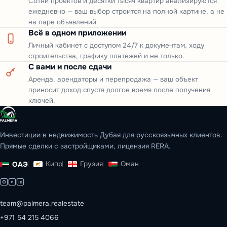
Сотни проектов и десятки тысяч квартир анализируются
ежедневно — ваш выбор строится на полной картине, а не
на паре объявлений.
Всё в одном приложении
Личный кабинет с доступом 24/7 к документам, ходу
строительства, графику платежей и не только.
С вами и после сдачи
Аренда, арендаторы и перепродажа — ваш объект
приносит доход спустя долгое время после получения
ключей.
Инвестиции в недвижимость Дубая для русскоязычных клиентов.
Прямые сделки с застройщиками, лицензия RERA.
Кипр
Грузия
Оман
ОАЭ
team@palmera.realestate
+971 54 215 4066