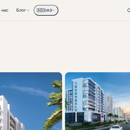
 нас
Блог
ОАЭ
🇦🇪