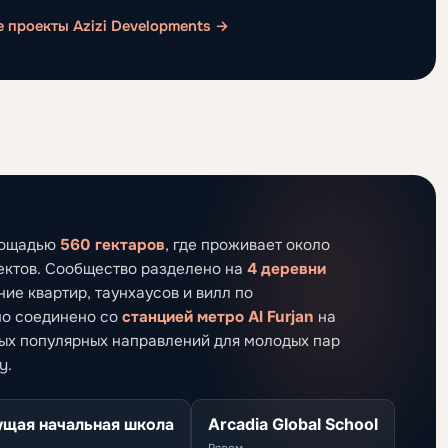
е проекты Azizi Developments →
площадью
560 гектаров
, где проживает около
оектов. Сообщество разделено на
4 деревни
ание квартир, таунхаусов и вилл по
но соединено со
станцией метро Al Furjan
на
мых популярных направлений для молодых пар
y.
ущая начальная школа
Arcadia Global School