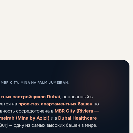
BR CITY, MINA НА PALM JUMEIRAH.
стных застройщиков Dubai
, основанный в
уется на
проектах апартаментных башен
по
ивность сосредоточена в
MBR City (Riviera —
meirah (Mina by Azizi)
и в
Dubai Healthcare
 Burj — одну из самых высоких башен в мире.