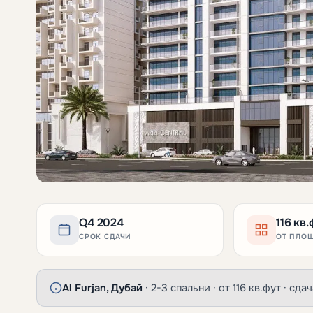
Q4 2024
116 кв.
СРОК СДАЧИ
ОТ ПЛО
Al Furjan, Дубай
· 2-3 спальни · от 116 кв.фут · сд