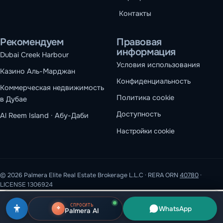
Контакты
Рекомендуем
Правовая
информация
Dubai Creek Harbour
Условия использования
Казино Аль-Марджан
Конфиденциальность
Коммерческая недвижимость
Политика cookie
в Дубае
Доступность
Al Reem Island · Абу-Даби
Настройки cookie
© 2026 Palmera Elite Real Estate Brokerage L.L.C · RERA ORN
40780
·
LICENSE 1306924
Мы используем файлы cookie
СПРОСИТЬ
WhatsApp
Palmera AI
Необходимые файлы cookie обеспечивают работу сайта.