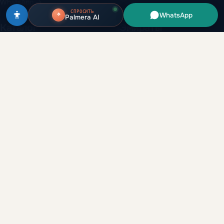
WhatsApp →
СПРОСИТЬ
WhatsApp
Palmera AI
Каталог
Эмираты
Все объекты
Дубай
Застройщики
Абу-Даби
Районы
Рас-эль-Хайма
Вторичный рынок
Шарджа
Аренда и перепродажа
Аджман
Глоссарий
Умм-эль-Кувейн
Аналитика
Компания
Гайды
О нас
Сравнение
Партнёрская программа
Данные рынка
Брокерам
Dubai 2040
Застройщикам