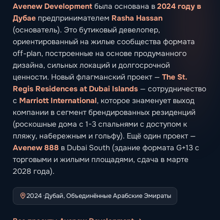
Avenew Development
была основана в
2024 году в
Дубае
предпринимателем
Rasha Hassan
(основатель). Это бутиковый девелопер,
ориентированный на жилые сообщества формата
off-plan, построенные на основе продуманного
дизайна, сильных локаций и долгосрочной
ценности. Новый флагманский проект —
The St.
Regis Residences at Dubai Islands
— сотрудничество
с
Marriott International
, которое знаменует выход
компании в сегмент брендированных резиденций
(роскошные дома с 1-3 спальнями с доступом к
пляжу, набережным и гольфу). Ещё один проект —
Avenew 888
в Dubai South (здание формата G+13 с
торговыми и жилыми площадями, сдача в марте
2028 года).
2024 ·
Дубай, Объединённые Арабские Эмираты