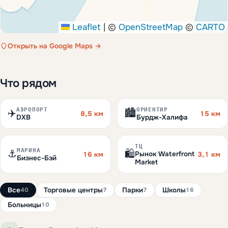
Leaflet
|
©
OpenStreetMap
©
CARTO
Открыть на Google Maps →
Что рядом
АЭРОПОРТ
ОРИЕНТИР
✈️
🏙️
8,5 км
15 км
DXB
Бурдж-Халифа
ТЦ
МАРИНА
⚓
🛍️
Рынок Waterfront
16 км
3,1 км
Бизнес-Бэй
Market
Все
Торговые центры
Парки
Школы
40
7
7
16
Больницы
10