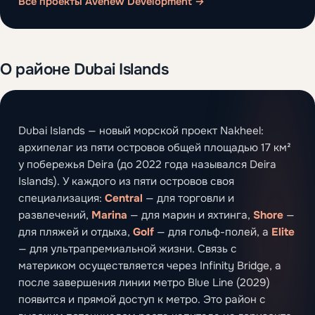
Все проекты Avenew Development →
О районе Dubai Islands
Dubai Islands — новый морской проект Nakheel:
архипелаг из пяти островов общей площадью 17 км²
у побережья Deira (до 2022 года назывался Deira
Islands). У каждого из пяти островов своя
специализация:
Central
— для торговли и
развлечений,
Marina
— для марин и яхтинга,
Shore
—
для пляжей и отдыха,
Golf
— для гольф-полей, а
Elite
— для ультрапремиальной жизни. Связь с
материком осуществляется через Infinity Bridge, а
после завершения линии метро Blue Line (2029)
появится и прямой доступ к метро. Это район с