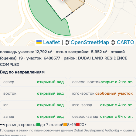
юг
Leaflet
|
©
OpenStreetMap
©
CARTO
площадь участка: 12,792 м² · пятно застройки: 5,952 м² · этажей
(оценка): 19 · участок: 6488577 · район: DUBAI LAND RESIDENCE
COMPLEX
Вид по направлениям
север
открытый вид
северо-восток
открыт с 2-го эт.
восток
открытый вид
юго-восток
свободный участок
юг
открытый вид
юго-запад
открыт с 4-го эт.
запад
открытый вид
северо-запад
открыт с 6-го эт.
граница проекта
до 7 этажей
8–19
20+
Площади и этажи по планировочным данным Dubai Development Authority — оценка,
не фактические