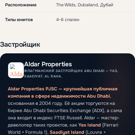
Расположение
The Wilds, Dubailand, Дубай
Типы юнитов
4-6 спален
Застройщик
Aldar Properties
ФЛАГМАНСКИЙ ЗАСТРОЙЩИК ABU DHABI — YAS,
SAADIYAT, AL RAHA.
Aldar Properties PJSC — крупнейшая публичная
компания в сфере недвижимости Abu Dhabi
,
основанная в 2004 году. Её акции торгуются на
бирже Abu Dhabi Securities Exchange (ADX), а сама
она входит в индекс FTSE Russell. Aldar — мастер-
девелопер таких проектов, как
Yas Island
(Ferrari
World + Formula 1),
Saadiyat Island
(Louvre +