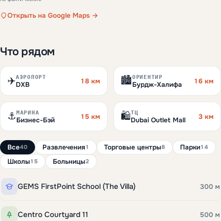
Открыть на Google Maps →
Что рядом
АЭРОПОРТ
ОРИЕНТИР
✈️
🏙️
18 км
16 км
DXB
Бурдж-Халифа
МАРИНА
ТЦ
⚓
🛍️
15 км
3 км
Бизнес-Бэй
Dubai Outlet Mall
Все
Развлечения
Торговые центры
Парки
40
1
8
14
Школы
Больницы
15
2
GEMS FirstPoint School (The Villa)
300 м
Centro Courtyard 11
500 м