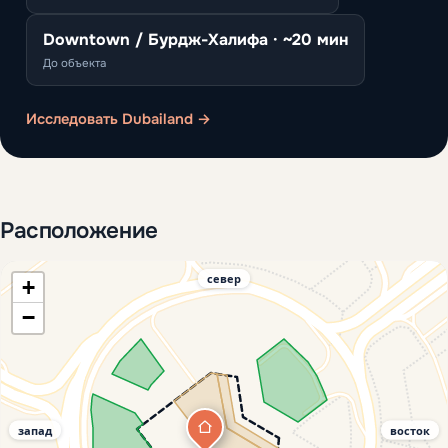
Downtown / Бурдж-Халифа · ~20 мин
До объекта
Исследовать Dubailand →
Расположение
север
+
−
запад
восток