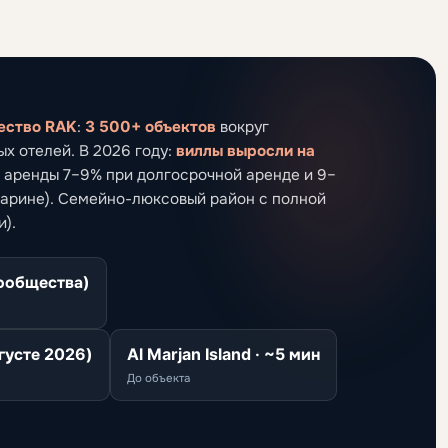
ество RAK
:
3 500+ объектов
вокруг
х отелей. В 2026 году:
виллы выросли на
т аренды 7–9% при долгосрочной аренде и 9–
 марине). Семейно-люксовый район с полной
и).
ообщества)
густе 2026)
Al Marjan Island · ~5 мин
До объекта