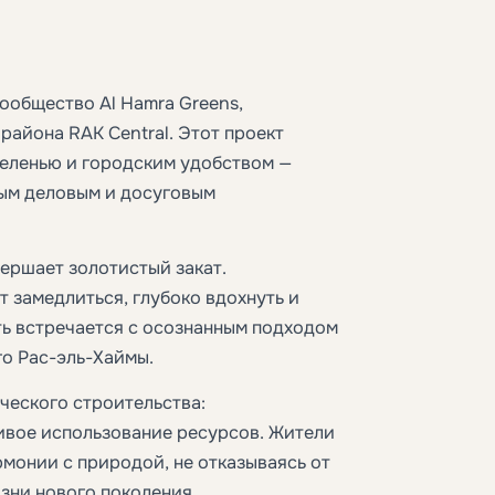
ообщество Al Hamra Greens,
айона RAK Central. Этот проект
еленью и городским удобством —
вым деловым и досуговым
вершает золотистый закат.
 замедлиться, глубоко вдохнуть и
ть встречается с осознанным подходом
го Рас-эль-Хаймы.
ческого строительства:
ивое использование ресурсов. Жители
рмонии с природой, не отказываясь от
зни нового поколения,