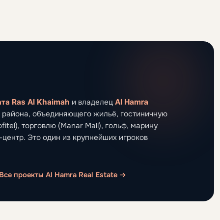
та Ras Al Khaimah
и владелец
Al Hamra
района, объединяющего жильё, гостиничную
fitel), торговлю (Manar Mall), гольф, марину
-центр. Это один из крупнейших игроков
Все проекты Al Hamra Real Estate →