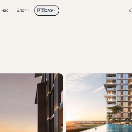
 нас
Блог
ОАЭ
🇦🇪