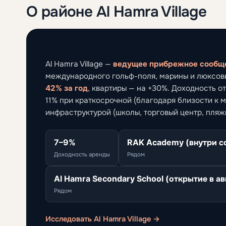
О районе Al Hamra Village
Al Hamra Village —
ведущее прибрежное сообщ
международного гольф-поля, марины и люксовы
42% за год
, квартиры — на +30%. Доходность о
11% при краткосрочной (благодаря близости к
инфраструктурой (школы, торговый центр, пляж
7–9%
RAK Academy (внутри с
Доходность аренды
Рядом
Al Hamra Secondary School (открытие в ав
Рядом
Исследовать Al Hamra Village →