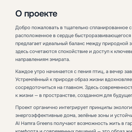
О проекте
Добро пожаловать в тщательно спланированное с
расположенное в сердце быстроразвивающегося р
предлагает идеальный баланс между природной з
здесь сочетаются спокойствие и доступ к ключе
направлениям эмирата.
Каждое утро начинается с пения птиц, а вечер за
Устремлённый к природе образ жизни вдохновляет
сосредоточиться на главном. Здесь современнос
к жизни — в пространстве, созданном для будуще
Проект органично интегрирует принципы экологи
энергоэффективные дома, зелёные зоны и устойч
Al Hamra Greens получают возможность жить в га
комфорта и современных решений — это образ жи