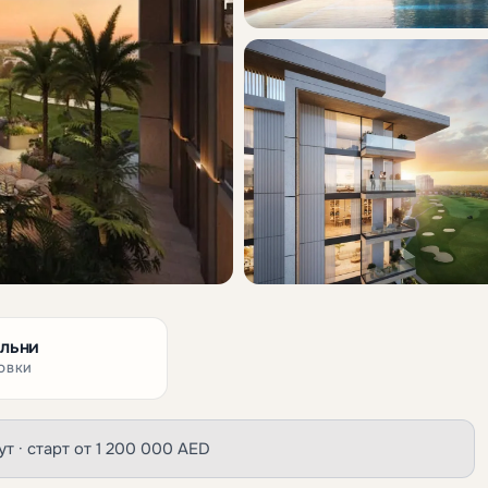
альни
ОВКИ
фут · старт от 1 200 000 AED