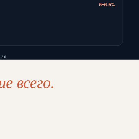
5–6.5%
-26
е всего.