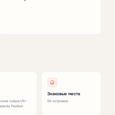
Знаковые места
нние озёра</b> ·
50 островов
slands Pavilion