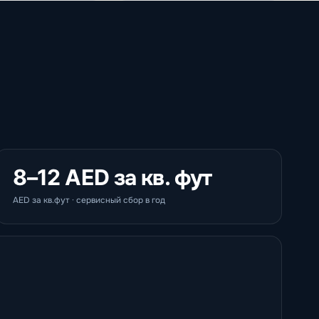
8–12 AED за кв. фут
AED за кв.фут · сервисный сбор в год