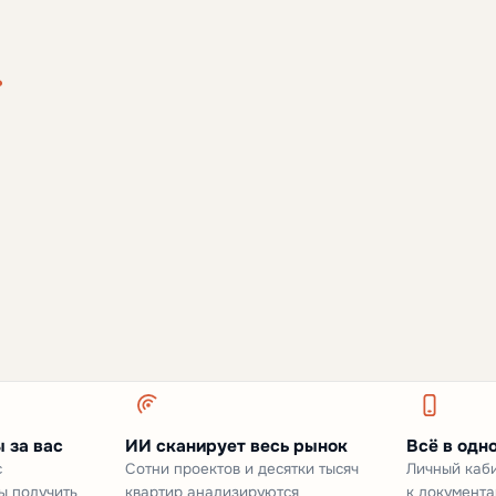
.
 за вас
ИИ сканирует весь рынок
Всё в одн
с
Сотни проектов и десятки тысяч
Личный каби
ы получить
квартир анализируются
к документа