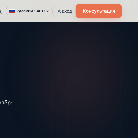
Консультация
Вход
Русский ·
AED
озёр
: