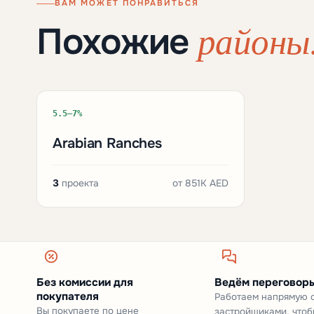
ВАМ МОЖЕТ ПОНРАВИТЬСЯ
районы
Похожие
5.5–7%
Arabian Ranches
3
проекта
от
851K AED
Без комиссии для
Ведём переговоры
покупателя
Работаем напрямую 
Вы покупаете по цене
застройщиками, чтоб