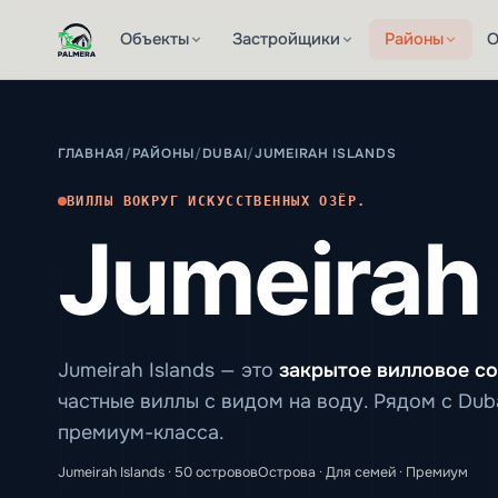
Объекты
Застройщики
Районы
О
ГЛАВНАЯ
/
РАЙОНЫ
/
DUBAI
/
JUMEIRAH ISLANDS
ВИЛЛЫ ВОКРУГ ИСКУССТВЕННЫХ ОЗЁР.
Jumeirah 
Jumeirah Islands — это
закрытое вилловое с
частные виллы с видом на воду. Рядом с Dub
премиум-класса.
Jumeirah Islands · 50 островов
Острова · Для семей · Премиум