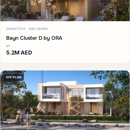
GHANTOUT · ABU DHABI
Bayn Cluster D by ORA
от
5.2M AED
OFF PLAN