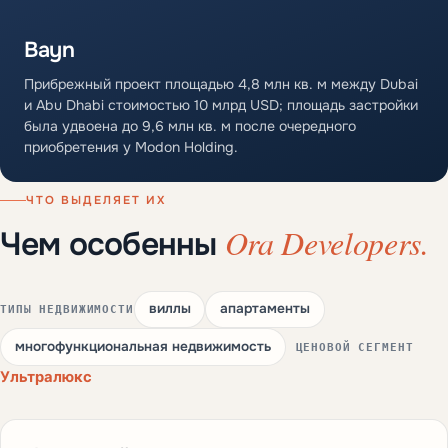
Bayn
Прибрежный проект площадью 4,8 млн кв. м между Dubai
и Abu Dhabi стоимостью 10 млрд USD; площадь застройки
была удвоена до 9,6 млн кв. м после очередного
приобретения у Modon Holding.
ЧТО ВЫДЕЛЯЕТ ИХ
Ora Developers.
Чем особенны
виллы
апартаменты
ТИПЫ НЕДВИЖИМОСТИ
многофункциональная недвижимость
ЦЕНОВОЙ СЕГМЕНТ
Ультралюкс