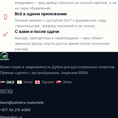
ежедневно — ваш выбор строится на полной картине, а не
на паре объявлений.
Всё в одном приложении
Личный кабинет с доступом 24/7 к документам, ходу
строительства, графику платежей и не только.
С вами и после сдачи
Аренда, арендаторы и перепродажа — ваш объект
приносит доход спустя долгое время после получения
ключей.
Инвестиции в недвижимость Дубая для русскоязычных клиентов.
Прямые сделки с застройщиками, лицензия RERA.
Кипр
Грузия
Оман
ОАЭ
team@palmera.realestate
+971 54 215 4066
WhatsApp →