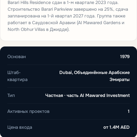
Barari Hills Residence сдан в 1-м квартале 2023 года.
Строительство Barari Parkview завершено на 25%, сдача
запланирована на 1-й квартал 2027 года. Группа также
работает в Саудовской Аравии (Al Mawared Gardens и
North Obhur Villas в Джидде).
Основан
1979
Штаб-
Dubai, Объединённые Арабские
квартира
Эмираты
Тип
Частная · часть Al Mawared Investment
Активных проектов
1
Цена входа
от
1.4M AED