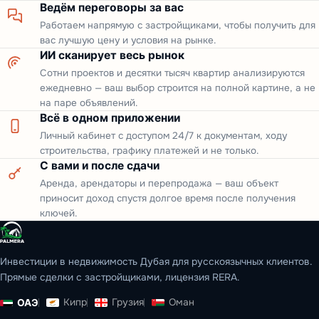
Ведём переговоры за вас
Работаем напрямую с застройщиками, чтобы получить для
вас лучшую цену и условия на рынке.
ИИ сканирует весь рынок
Сотни проектов и десятки тысяч квартир анализируются
ежедневно — ваш выбор строится на полной картине, а не
на паре объявлений.
Всё в одном приложении
Личный кабинет с доступом 24/7 к документам, ходу
строительства, графику платежей и не только.
С вами и после сдачи
Аренда, арендаторы и перепродажа — ваш объект
приносит доход спустя долгое время после получения
ключей.
Инвестиции в недвижимость Дубая для русскоязычных клиентов.
Прямые сделки с застройщиками, лицензия RERA.
Кипр
Грузия
Оман
ОАЭ