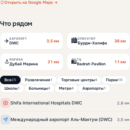
Открыть на Google Maps →
Что рядом
АЭРОПОРТ
ОРИЕНТИР
✈️
🏙️
3,5 км
38 км
DWC
Бурдж-Халифа
МАРИНА
ТЦ
⚓
🛍️
21 км
11 км
Дубай Марина
Badrah Pavilion
Все
Развлечения
Торговые центры
Парки
25
1
4
10
Школы
Больницы
Метро
Аэропорты
1
4
4
1
Shifa International Hospitals DWC
2,8 км
Международный аэропорт Аль-Мактум (DWC)
3,5 км