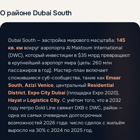
О районе Dubai South
Dubai South — застройка мирового масштаба:
145
кв. км
вокруг аэропорта Al Maktoum International
(DWC), который инвестиции в $35 млрд превращают
в крупнейший аэропорт мира (цель: 260 млн
пассажиров в год). Мастер-план включает
сложившиеся суб-сообщества, такие как
Emaar
South
,
Azizi Venice
, центральный
Residential
District
,
Expo City Dubai
(площадка Expo 2020),
Hayat
и
Logistics City
. С учётом того, что в 2032
году метро Gold Line свяжет DXB с DWC, район —
одна из самых очевидных долгосрочных
возможностей 2026 года: число сделок с жильём
выросло на 30% с 2024 по 2025 год.