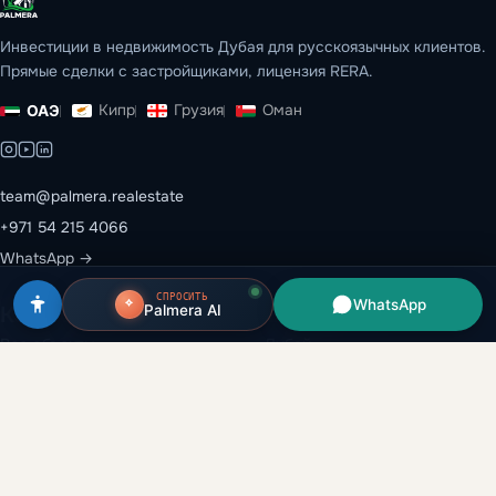
Инвестиции в недвижимость Дубая для русскоязычных клиентов.
Прямые сделки с застройщиками, лицензия RERA.
Кипр
Грузия
Оман
ОАЭ
team@palmera.realestate
+971 54 215 4066
WhatsApp →
СПРОСИТЬ
WhatsApp
Palmera AI
Каталог
Эмираты
Все объекты
Дубай
Застройщики
Абу-Даби
Районы
Рас-эль-Хайма
Вторичный рынок
Шарджа
Аренда и перепродажа
Аджман