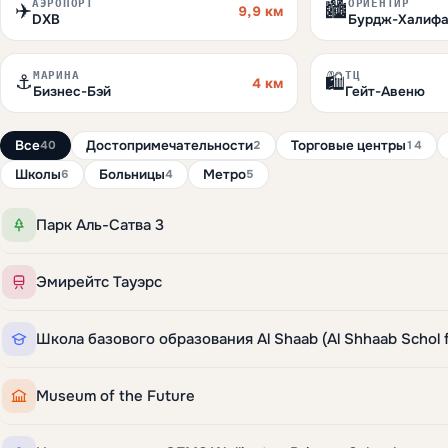
АЭРОПОРТ
ОРИЕНТИР
✈️
🏙️
9,9 км
DXB
Бурдж-Халиф
МАРИНА
ТЦ
⚓
🛍️
4 км
Бизнес-Бэй
Гейт-Авеню
Все
Достопримечательности
Торговые центры
40
2
14
Школы
Больницы
Метро
6
4
5
Парк Аль-Сатва 3
Эмирейтс Тауэрс
Museum of the Future