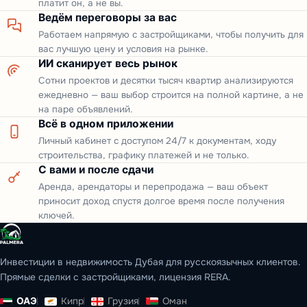
платит он, а не вы.
Ведём переговоры за вас
Работаем напрямую с застройщиками, чтобы получить для
вас лучшую цену и условия на рынке.
ИИ сканирует весь рынок
Сотни проектов и десятки тысяч квартир анализируются
ежедневно — ваш выбор строится на полной картине, а не
на паре объявлений.
Всё в одном приложении
Личный кабинет с доступом 24/7 к документам, ходу
строительства, графику платежей и не только.
С вами и после сдачи
Аренда, арендаторы и перепродажа — ваш объект
приносит доход спустя долгое время после получения
ключей.
Инвестиции в недвижимость Дубая для русскоязычных клиентов.
Прямые сделки с застройщиками, лицензия RERA.
ОАЭ
Кипр
Грузия
Оман