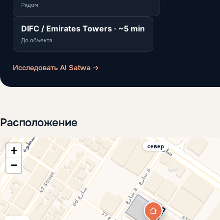
Рядом
DIFC / Emirates Towers · ~5 min
До объекта
Исследовать Al Satwa →
Расположение
север
+
−