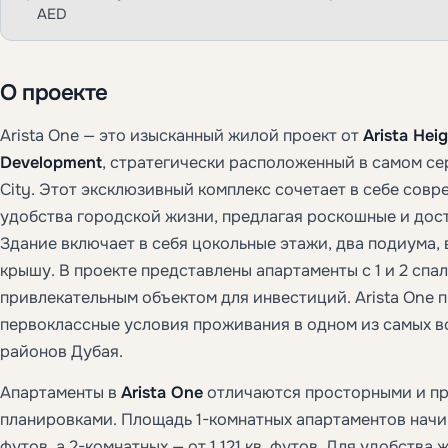
AED
О проекте
Arista One — это изысканный жилой проект от
Arista Hei
Development
, стратегически расположенный в самом се
City. Этот эксклюзивный комплекс сочетает в себе совр
удобства городской жизни, предлагая роскошные и дос
Здание включает в себя цокольные этажи, два подиума,
крышу. В проекте представлены апартаменты с 1 и 2 спал
привлекательным объектом для инвестиций. Arista One 
первоклассные условия проживания в одном из самых 
районов Дубая.
Апартаменты в
Arista One
отличаются просторными и п
планировками. Площадь 1-комнатных апартаментов начин
футов, а 2-комнатных — от 1 121 кв. футов. Для удобств