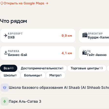
Открыть на Google Maps →
Что рядом
АЭРОПОРТ
ОРИЕНТИР
✈️
🏙️
9,9 км
DXB
Бурдж-Хали
МАРИНА
ТЦ
⚓
🛍️
4,1 км
Бизнес-Бэй
Гейт-Авеню
Все
Достопримечательности
Торговые центры
40
3
13
Школы
Больницы
Метро
6
4
5
Парк Аль-Сатва 3