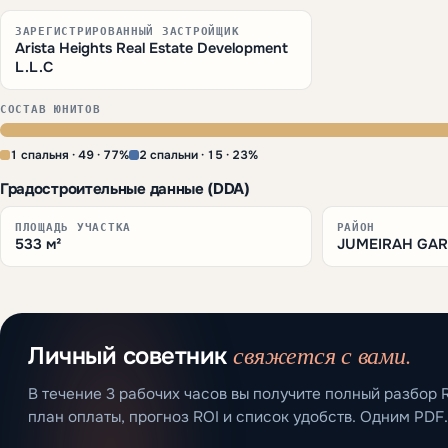
ЗАРЕГИСТРИРОВАННЫЙ ЗАСТРОЙЩИК
Arista Heights Real Estate Development
L.L.C
СОСТАВ ЮНИТОВ
1 спальня · 49 · 77%
2 спальни · 15 · 23%
Градостроительные данные (DDA)
ПЛОЩАДЬ УЧАСТКА
РАЙОН
533 м²
JUMEIRAH GAR
свяжется с вами.
Личный советник
В течение 3 рабочих часов вы получите полный разбор R
план оплаты, прогноз ROI и список удобств. Одним PDF.