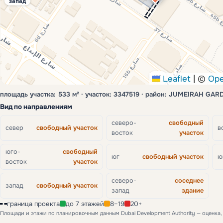
запад
юг
Leaflet
|
©
Ope
площадь участка: 533 м² · участок: 3347519 · район: JUMEIRAH GAR
Вид по направлениям
северо-
свободный
север
свободный участок
в
восток
участок
юго-
свободный
юг
свободный участок
ю
восток
участок
северо-
соседнее
запад
свободный участок
запад
здание
граница проекта
до 7 этажей
8–19
20+
Площади и этажи по планировочным данным Dubai Development Authority — оценка,