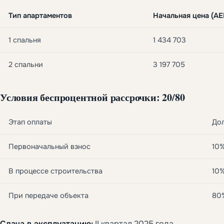
Тип апартаментов
Начальная цена (AE
1 спальня
1 434 703
2 спальни
3 197 705
Условия беспроцентной рассрочки: 20/80
Этап оплаты
До
Первоначальный взнос
10
В процессе строительства
10
При передаче объекта
80
Сдача в эксплуатацию:
II квартал 2025 года