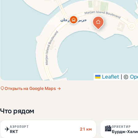
Leaflet
|
©
Op
Открыть на Google Maps →
Что рядом
АЭРОПОРТ
ОРИЕНТИР
✈️
🏙️
21 км
RKT
Бурдж-Хали