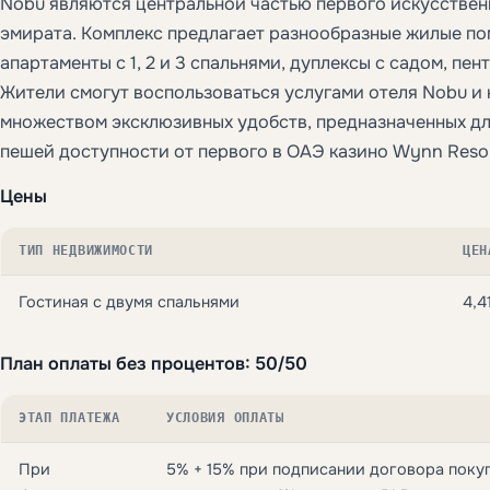
Nobu являются центральной частью первого искусствен
эмирата. Комплекс предлагает разнообразные жилые п
апартаменты с 1, 2 и 3 спальнями, дуплексы с садом, пен
Жители смогут воспользоваться услугами отеля Nobu и
множеством эксклюзивных удобств, предназначенных дл
пешей доступности от первого в ОАЭ казино Wynn Resor
Цены
ТИП НЕДВИЖИМОСТИ
ЦЕН
Гостиная с двумя спальнями
4,4
План оплаты без процентов: 50/50
ЭТАП ПЛАТЕЖА
УСЛОВИЯ ОПЛАТЫ
При
5% + 15% при подписании договора покуп