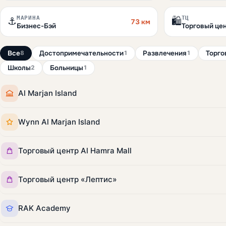
МАРИНА
ТЦ
⚓
🛍️
73 км
Бизнес-Бэй
Торговый цен
Все
Достопримечательности
Развлечения
Торго
8
1
1
Школы
Больницы
2
1
Al Marjan Island
Wynn Al Marjan Island
Торговый центр Al Hamra Mall
Торговый центр «Лептис»
RAK Academy