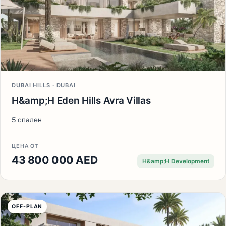
DUBAI HILLS · DUBAI
H&amp;H Eden Hills Avra Villas
5 спален
ЦЕНА ОТ
43 800 000 AED
H&amp;H Development
OFF-PLAN