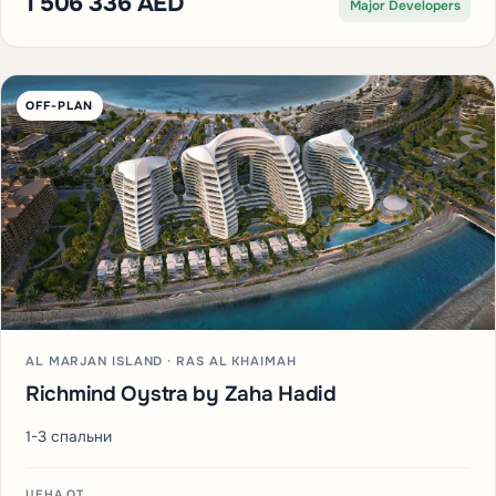
1 506 336 AED
Major Developers
OFF-PLAN
AL MARJAN ISLAND · RAS AL KHAIMAH
Richmind Oystra by Zaha Hadid
1-3 спальни
ЦЕНА ОТ