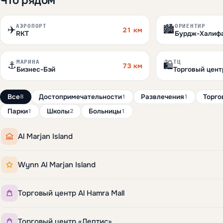
Что рядом
АЭРОПОРТ
ОРИЕНТИР
✈️
🏙️
21 км
RKT
Бурдж-Халиф
МАРИНА
ТЦ
⚓
🛍️
73 км
Бизнес-Бэй
Торговый центр
Все
Достопримечательности
Развлечения
Торго
8
1
1
Парки
Школы
Больницы
1
2
1
Al Marjan Island
Wynn Al Marjan Island
Торговый центр Al Hamra Mall
Торговый центр «Лептис»