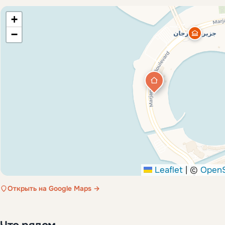
+
−
Leaflet
|
©
OpenS
Открыть на Google Maps →