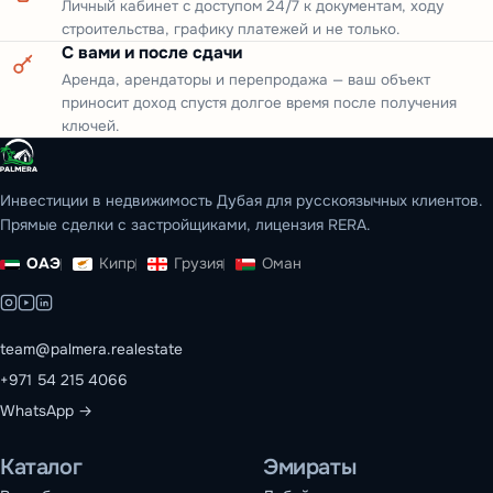
Личный кабинет с доступом 24/7 к документам, ходу
строительства, графику платежей и не только.
С вами и после сдачи
Аренда, арендаторы и перепродажа — ваш объект
приносит доход спустя долгое время после получения
ключей.
Инвестиции в недвижимость Дубая для русскоязычных клиентов.
Прямые сделки с застройщиками, лицензия RERA.
ОАЭ
Кипр
Грузия
Оман
team@palmera.realestate
+971 54 215 4066
WhatsApp →
Каталог
Эмираты