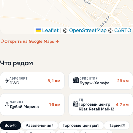
Leaflet
|
©
OpenStreetMap
©
CARTO
Открыть на Google Maps →
Что рядом
АЭРОПОРТ
ОРИЕНТИР
✈️
🏙️
8,1 км
29 км
DWC
Бурдж-Халифа
ТЦ
МАРИНА
⚓
🛍️
Торговый центр
16 км
4,7 км
Дубай Марина
Rijat Retail Mall-12
Все
Развлечения
Торговые центры
Парки
40
1
5
20