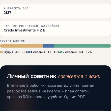
№ ПРОЕКТА DLD
2137
ЗАРЕГИСТРИРОВАННЫЙ ЗАСТРОЙЩИК
Credo Investments F Z E
СОСТАВ ЮНИТОВ
Студия · 48 · 39%
1 спальня · 12 · 10%
2 спальни · 64 · 52%
свяжется с вами.
Личный советник
В течение 3 рабочих часов вы получите полный
разбор Majestique Residence — план оплаты,
прогноз ROI и список удобств. Одним PDF.