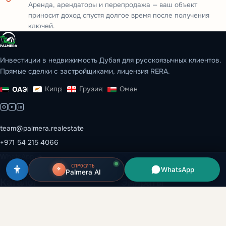
Аренда, арендаторы и перепродажа — ваш объект
приносит доход спустя долгое время после получения
ключей.
Инвестиции в недвижимость Дубая для русскоязычных клиентов.
Прямые сделки с застройщиками, лицензия RERA.
Кипр
Грузия
Оман
ОАЭ
team@palmera.realestate
+971 54 215 4066
WhatsApp →
СПРОСИТЬ
WhatsApp
Palmera AI
Каталог
Эмираты
Все объекты
Дубай
Застройщики
Абу-Даби