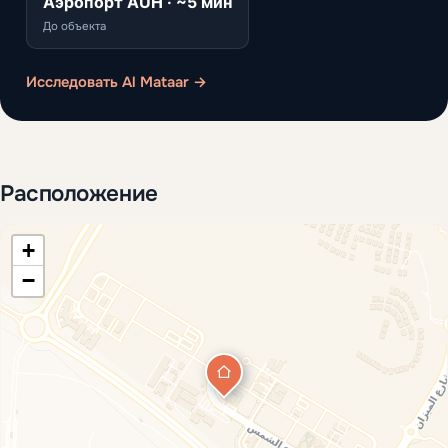
Аэропорт AUH · ~5 мин
До объекта
Исследовать Al Mataar →
Расположение
+
−