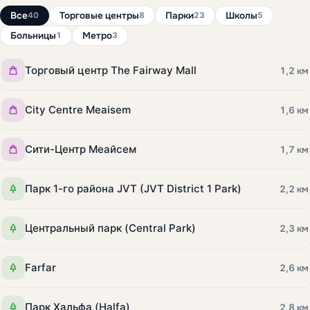
Все
Торговые центры
Парки
Школы
40
8
23
5
Больницы
Метро
1
3
Торговый центр The Fairway Mall
1,2 км
City Centre Meaisem
1,6 км
Сити-Центр Меайсем
1,7 км
Парк 1-го района JVT (JVT District 1 Park)
2,2 км
Центральный парк (Central Park)
2,3 км
Farfar
2,6 км
Парк Хальфа (Halfa)
2,8 км