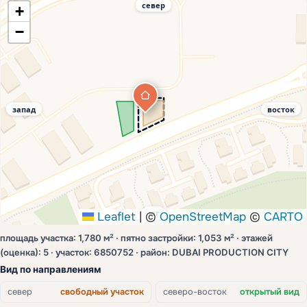
север
+
−
запад
восток
юг
Leaflet
|
©
OpenStreetMap
©
CARTO
площадь участка: 1,780 м² · пятно застройки: 1,053 м² · этажей
(оценка): 5 · участок: 6850752 · район: DUBAI PRODUCTION CITY
Вид по направлениям
север
свободный участок
северо-восток
открытый вид