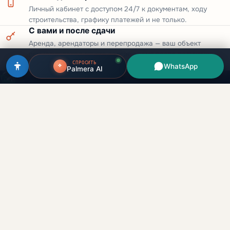
Личный кабинет с доступом 24/7 к документам, ходу
строительства, графику платежей и не только.
С вами и после сдачи
Аренда, арендаторы и перепродажа — ваш объект
приносит доход спустя долгое время после получения
СПРОСИТЬ
ключей.
WhatsApp
Palmera AI
Инвестиции в недвижимость Дубая для русскоязычных клиентов.
Прямые сделки с застройщиками, лицензия RERA.
Кипр
Грузия
Оман
ОАЭ
team@palmera.realestate
+971 54 215 4066
WhatsApp →
Каталог
Эмираты