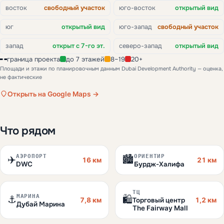
восток
свободный участок
юго-восток
открытый вид
юг
открытый вид
юго-запад
свободный участок
запад
открыт с 7-го эт.
северо-запад
открытый вид
граница проекта
до 7 этажей
8–19
20+
Площади и этажи по планировочным данным Dubai Development Authority — оценка,
не фактические
Открыть на Google Maps →
Что рядом
АЭРОПОРТ
ОРИЕНТИР
✈️
🏙️
16 км
21 км
DWC
Бурдж-Халифа
ТЦ
МАРИНА
⚓
🛍️
7,8 км
1,2 км
Торговый центр
Дубай Марина
The Fairway Mall