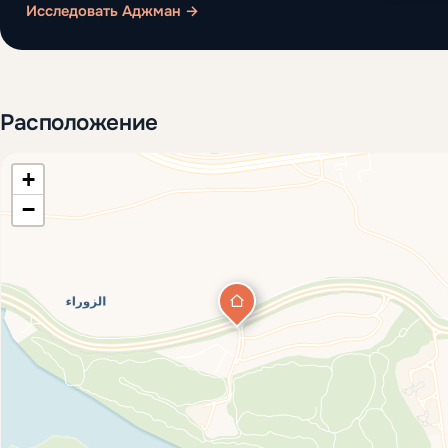
Исследовать Аджман →
Расположение
+
−