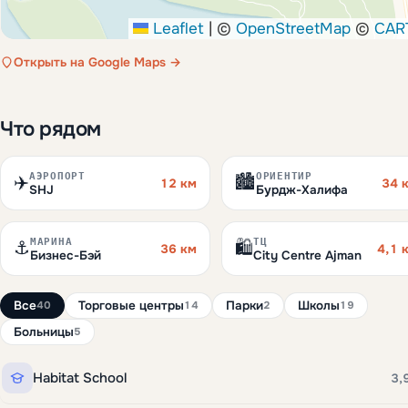
Leaflet
|
©
OpenStreetMap
©
CAR
Открыть на Google Maps →
Что рядом
АЭРОПОРТ
ОРИЕНТИР
✈️
🏙️
12 км
34 
SHJ
Бурдж-Халифа
МАРИНА
ТЦ
⚓
🛍️
36 км
4,1 
Бизнес-Бэй
City Centre Ajman
Все
Торговые центры
Парки
Школы
40
14
2
19
Больницы
5
Habitat School
3,