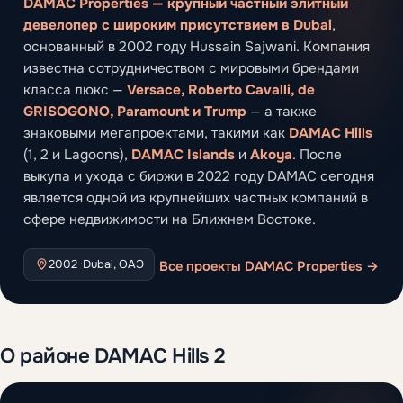
DAMAC Properties — крупный частный элитный
девелопер с широким присутствием в Dubai
,
основанный в 2002 году Hussain Sajwani. Компания
известна сотрудничеством с мировыми брендами
класса люкс —
Versace, Roberto Cavalli, de
GRISOGONO, Paramount и Trump
— а также
знаковыми мегапроектами, такими как
DAMAC Hills
(1, 2 и Lagoons),
DAMAC Islands
и
Akoya
. После
выкупа и ухода с биржи в 2022 году DAMAC сегодня
является одной из крупнейших частных компаний в
сфере недвижимости на Ближнем Востоке.
2002 ·
Dubai, ОАЭ
Все проекты DAMAC Properties →
О районе DAMAC Hills 2