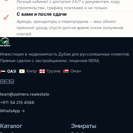
Личный кабинет с доступом 24/7 к документам, ходу
строительства, графику платежей и не только.
С вами и после сдачи
Аренда, арендаторы и перепродажа — ваш объект
приносит доход спустя долгое время после получения
ключей.
Инвестиции в недвижимость Дубая для русскоязычных клиентов.
Прямые сделки с застройщиками, лицензия RERA.
Кипр
Грузия
Оман
ОАЭ
team@palmera.realestate
+971 54 215 4066
WhatsApp →
Каталог
Эмираты