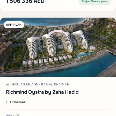
1 506 336 AED
Major Developers
OFF-PLAN
AL MARJAN ISLAND · RAS AL KHAIMAH
Richmind Oystra by Zaha Hadid
1-3 спальни
ЦЕНА ОТ