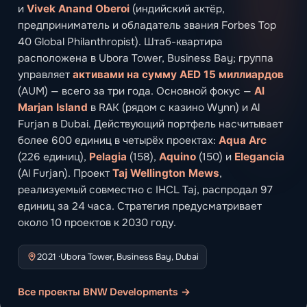
и
Vivek Anand Oberoi
(индийский актёр,
предприниматель и обладатель звания Forbes Top
40 Global Philanthropist). Штаб-квартира
расположена в Ubora Tower, Business Bay; группа
управляет
активами на сумму AED 15 миллиардов
(AUM) — всего за три года. Основной фокус —
Al
Marjan Island
в RAK (рядом с казино Wynn) и Al
Furjan в Dubai. Действующий портфель насчитывает
более 600 единиц в четырёх проектах:
Aqua Arc
(226 единиц),
Pelagia
(158),
Aquino
(150) и
Elegancia
(Al Furjan). Проект
Taj Wellington Mews
,
реализуемый совместно с IHCL Taj, распродал 97
единиц за 24 часа. Стратегия предусматривает
около 10 проектов к 2030 году.
2021 ·
Ubora Tower, Business Bay, Dubai
Все проекты BNW Developments →