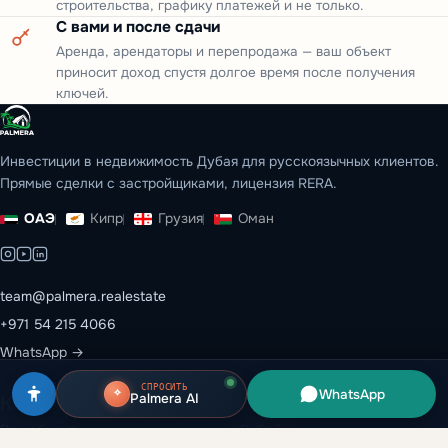
строительства, графику платежей и не только.
С вами и после сдачи
Аренда, арендаторы и перепродажа — ваш объект
приносит доход спустя долгое время после получения
ключей.
Инвестиции в недвижимость Дубая для русскоязычных клиентов.
Прямые сделки с застройщиками, лицензия RERA.
ОАЭ
Кипр
Грузия
Оман
team@palmera.realestate
+971 54 215 4066
WhatsApp →
СПРОСИТЬ
WhatsApp
Palmera AI
Каталог
Эмираты
Все объекты
Дубай