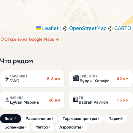
Leaflet
|
©
OpenStreetMap
©
CARTO
Открыть на Google Maps →
Что рядом
АЭРОПОРТ
ОРИЕНТИР
✈️
🏙️
5,3 км
42 км
DWC
Бурдж-Халифа
МАРИНА
ТЦ
⚓
🛍️
26 км
15 км
Дубай Марина
Badrah Pavilion
Все
Развлечения
Торговые центры
Парки
14
1
1
9
Больницы
Метро
Аэропорты
1
1
1