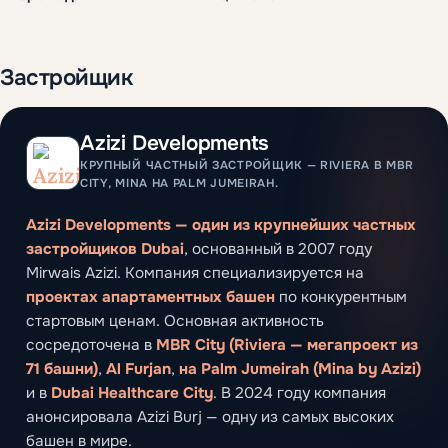
Застройщик
Azizi Developments
КРУПНЫЙ ЧАСТНЫЙ ЗАСТРОЙЩИК — RIVIERA В MBR
CITY, MINA НА PALM JUMEIRAH.
Azizi Developments — один из крупнейших частных
застройщиков Dubai
, основанный в 2007 году
Mirwais Azizi. Компания специализируется на
проектах апартаментных башен
по конкурентным
стартовым ценам. Основная активность
сосредоточена в
MBR City (Riviera — мегапроект из
71 башни)
,
Al Furjan
,
на Palm Jumeirah (Mina by Azizi)
и в
Dubai Healthcare City
. В 2024 году компания
анонсировала Azizi Burj — одну из самых высоких
башен в мире.