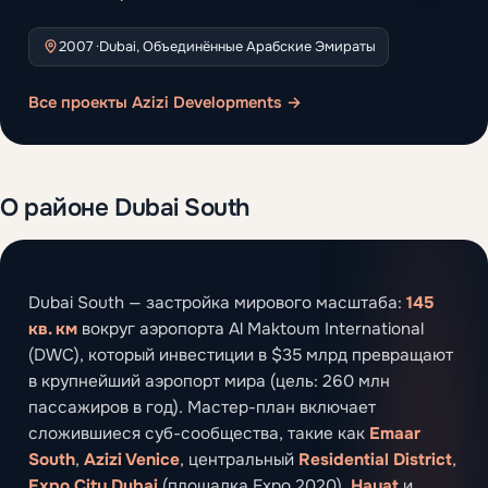
2007 ·
Dubai, Объединённые Арабские Эмираты
Все проекты Azizi Developments →
О районе Dubai South
Dubai South — застройка мирового масштаба:
145
кв. км
вокруг аэропорта Al Maktoum International
(DWC), который инвестиции в $35 млрд превращают
в крупнейший аэропорт мира (цель: 260 млн
пассажиров в год). Мастер-план включает
сложившиеся суб-сообщества, такие как
Emaar
South
,
Azizi Venice
, центральный
Residential District
,
Expo City Dubai
(площадка Expo 2020),
Hayat
и