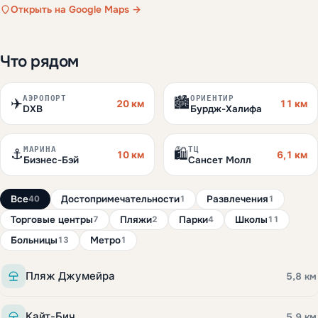
Открыть на Google Maps →
Что рядом
АЭРОПОРТ
ОРИЕНТИР
✈️
🏙️
20 км
11 км
DXB
Бурдж-Халифа
МАРИНА
ТЦ
⚓
🛍️
10 км
6,1 км
Бизнес-Бэй
Сансет Молл
Все
Достопримечательности
Развлечения
40
1
1
Торговые центры
Пляжи
Парки
Школы
7
2
4
11
Больницы
Метро
13
1
Пляж Джумейра
5,8 км
Кайт-Бич
5,9 км