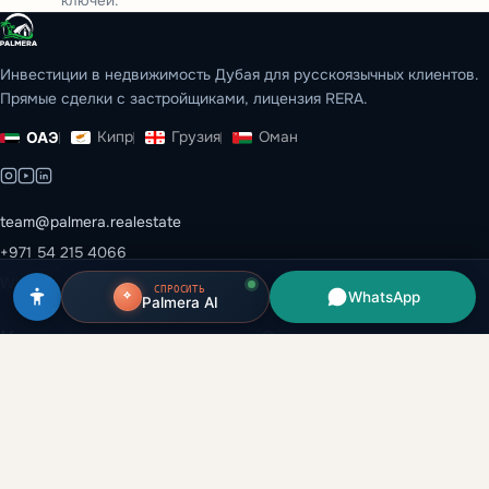
ключей.
Инвестиции в недвижимость Дубая для русскоязычных клиентов.
Прямые сделки с застройщиками, лицензия RERA.
Кипр
Грузия
Оман
ОАЭ
team@palmera.realestate
+971 54 215 4066
WhatsApp →
СПРОСИТЬ
WhatsApp
Palmera AI
Каталог
Эмираты
Все объекты
Дубай
Застройщики
Абу-Даби
Районы
Рас-эль-Хайма
Вторичный рынок
Шарджа