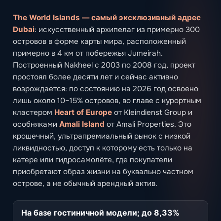
The World Islands — самый эксклюзивный адрес
Dubai
: искусственный архипелаг из примерно 300
островов в форме карты мира, расположенный
примерно в 4 км от побережья Jumeirah.
Построенный Nakheel с 2003 по 2008 год, проект
простоял более десяти лет и сейчас активно
возрождается: по состоянию на 2026 год освоено
лишь около 10–15% островов, во главе с курортным
кластером
Heart of Europe
от Kleindienst Group и
особняками
Amali Island
от Amali Properties. Это
крошечный, ультрапремиальный рынок с низкой
ликвидностью, доступ к которому есть только на
катере или гидросамолёте, где покупатели
приобретают образ жизни на буквально частном
острове, а не обычный арендный актив.
На базе гостиничной модели; до 8,33%