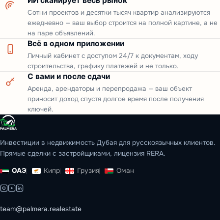
ИИ сканирует весь рынок
Сотни проектов и десятки тысяч квартир анализируются
ежедневно — ваш выбор строится на полной картине, а не
на паре объявлений.
Всё в одном приложении
Личный кабинет с доступом 24/7 к документам, ходу
строительства, графику платежей и не только.
С вами и после сдачи
Аренда, арендаторы и перепродажа — ваш объект
приносит доход спустя долгое время после получения
ключей.
Инвестиции в недвижимость Дубая для русскоязычных клиентов.
Прямые сделки с застройщиками, лицензия RERA.
ОАЭ
Кипр
Грузия
Оман
team@palmera.realestate