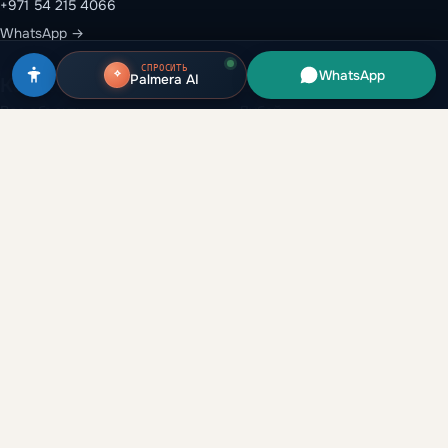
+971 54 215 4066
WhatsApp →
СПРОСИТЬ
WhatsApp
Palmera AI
Каталог
Эмираты
Все объекты
Дубай
Застройщики
Абу-Даби
Районы
Рас-эль-Хайма
Вторичный рынок
Шарджа
Аренда и перепродажа
Аджман
Глоссарий
Умм-эль-Кувейн
Аналитика
Компания
Гайды
О нас
Сравнение
Партнёрская программа
Данные рынка
Брокерам
Dubai 2040