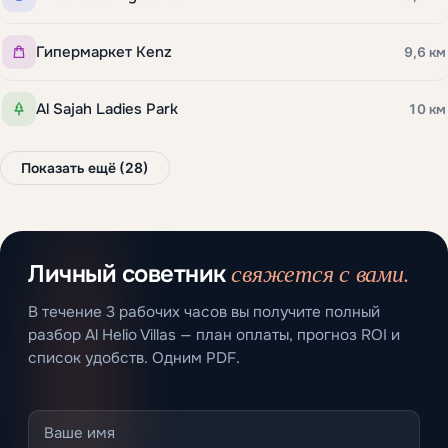
Гипермаркет Kenz
9,6 км
Al Sajah Ladies Park
10 км
Показать ещё (28)
свяжется с вами.
Личный советник
В течение 3 рабочих часов вы получите полный
разбор Al Helio Villas — план оплаты, прогноз ROI и
список удобств. Одним PDF.