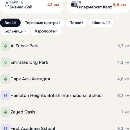
МАРИНА
ТЦ
⚓
🛍️
43 км
9,6 км
Бизнес-Бэй
Гипермаркет Kenz
Все
Торговые центры
Парки
Школы
36
7
8
17
Больницы
Аэропорты
3
1
Al Zubair Park
3,7 км
Emirates City Park
4,3 км
Парк Аль-Хамидия
4,6 км
Hampton Heights British International School
6,2 км
Zayed Oasis
7 км
First Academy School
9,3 км