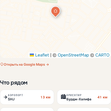
Leaflet
|
©
OpenStreetMap
©
CARTO
Открыть на Google Maps →
Что рядом
АЭРОПОРТ
ОРИЕНТИР
✈️
🏙️
13 км
41 км
SHJ
Бурдж-Халифа