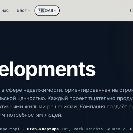
 нас
Блог
ОАЭ
🇦🇪
elopments
 в сфере недвижимости, ориентированная на стро
льской ценностью. Каждый проект тщательно прод
актичными жилыми решениями. Компания создаёт ср
ым потребностям людей.
директор) ·
Штаб-квартира
105, Park Heights Square 2, D