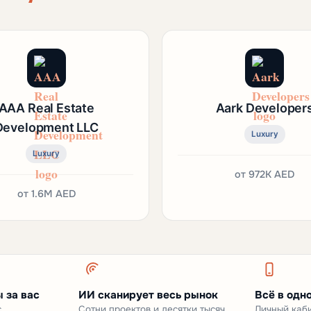
AAA Real Estate
Aark Developer
Development LLC
Luxury
Luxury
от
972K AED
от
1.6M AED
 за вас
ИИ сканирует весь рынок
Всё в одн
с
Сотни проектов и десятки тысяч
Личный каби