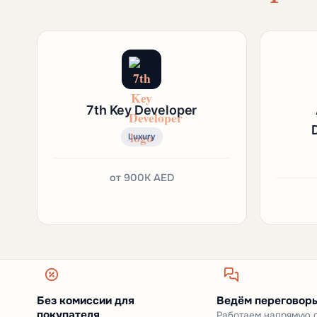
7th Key Developer
Luxury
от
900K AED
Без комиссии для
Ведём переговоры
покупателя
Работаем напрямую 