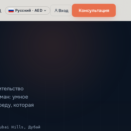
Консультация
Вход
Русский ·
AED
ительство
уман: умное
еду, которая
ubai Hills, Дубай