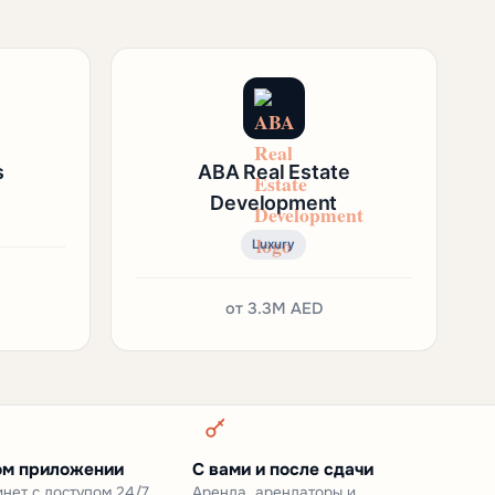
s
ABA Real Estate
Development
Luxury
от
3.3M AED
ом приложении
С вами и после сдачи
нет с доступом 24/7
Аренда, арендаторы и