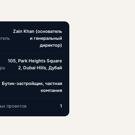
Zain Khan (основатель
тель
и генеральный
директор)
105, Park Heights Square
ра
2, Dubai Hills, Дубай
Бутик-застройщик, частная
компания
ых проектов
1