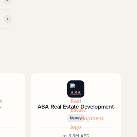
+
+
s
ABA Real Estate Development
Luxury
от
3.3M AED