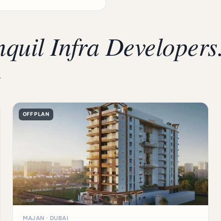
nquil Infra Developers
.
OFF PLAN
MAJAN · DUBAI