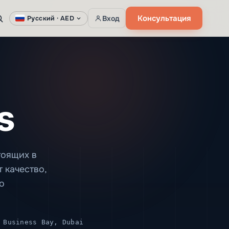
Консультация
Вход
Русский ·
AED
s
тоящих в
 качество,
о
 Business Bay, Dubai