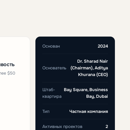
Основан
2024
Dr. Sharad Nair
ивость
Основатель
(Chairman), Aditya
лее $50
Khurana (CEO)
Штаб-
Bay Square, Business
квартира
Bay, Dubai
Тип
Частная компания
Активных проектов
2