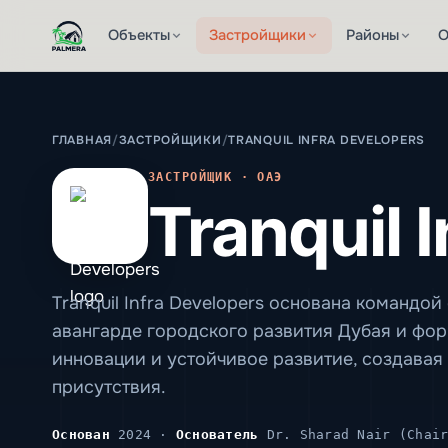
Объекты
Застройщики
Районы
О
ГЛАВНАЯ
/
ЗАСТРОЙЩИКИ
/
TRANQUIL INFRA DEVELOPERS
ЗАСТРОЙЩИК · ОАЭ
Tranquil 
Tranquil Infra Developers основана командо
авангарде городского развития Дубая и фор
инновации и устойчивое развитие, создавая
присутствия.
Основан
2024 ·
Основатель
Dr. Sharad Nair (Chair