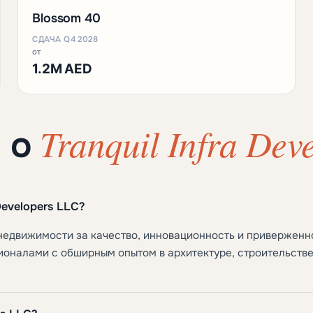
Blossom 40
СДАЧА Q4 2028
от
1.2M AED
Tranquil Infra Deve
ы о
Developers LLC?
недвижимости за качество, инновационность и приверженн
оналами с обширным опытом в архитектуре, строительстве