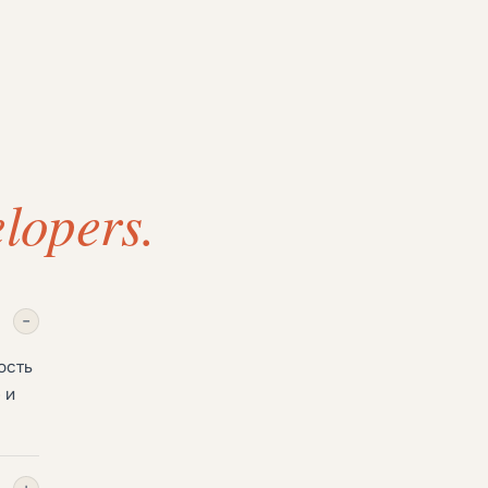
lopers.
−
ость
 и