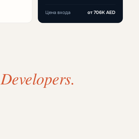
Цена входа
от
706K AED
 Developers.