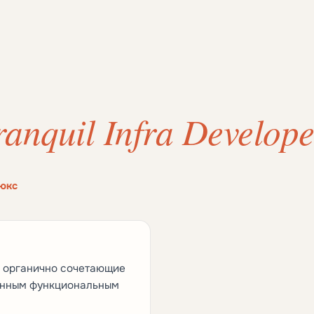
ranquil Infra Develope
юкс
, органично сочетающие
анным функциональным