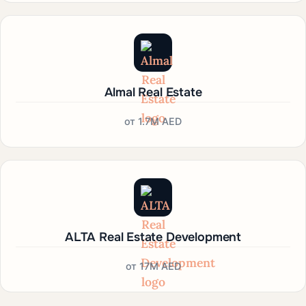
Almal Real Estate
от
1.7M AED
ALTA Real Estate Development
от
17M AED