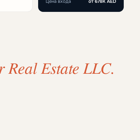
Цена входа
от
678K AED
r Real Estate LLC.