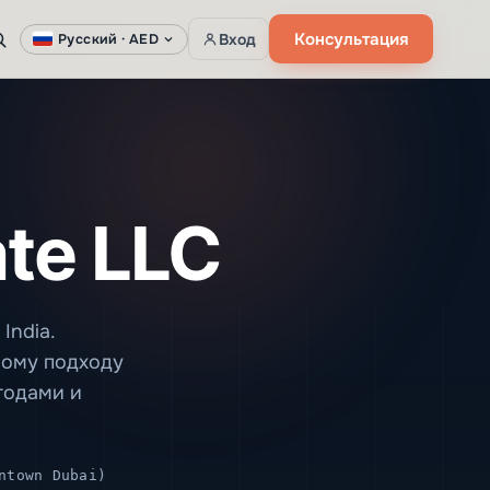
Консультация
Вход
Русский ·
AED
ate LLC
India.
ному подходу
годами и
ntown Dubai)