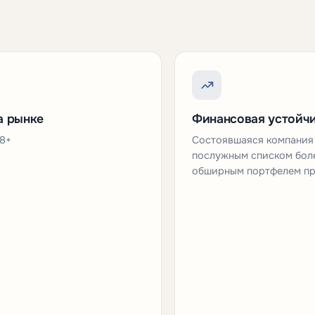
а рынке
Финансовая устойч
58+
Состоявшаяся компания
послужным списком боле
обширным портфелем пр