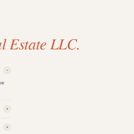
al Estate LLC.
−
ое
+
+