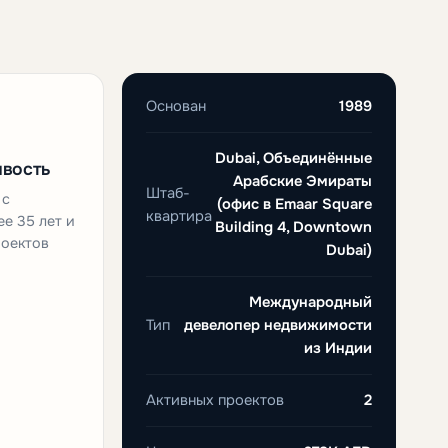
Основан
1989
Dubai, Объединённые
ивость
Арабские Эмираты
Штаб-
 с
(офис в Emaar Square
квартира
е 35 лет и
Building 4, Downtown
оектов
Dubai)
Международный
Тип
девелопер недвижимости
из Индии
Активных проектов
2