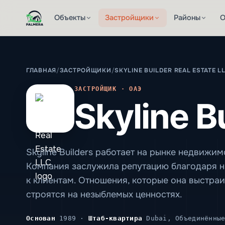
Объекты
Застройщики
Районы
О
ГЛАВНАЯ
/
ЗАСТРОЙЩИКИ
/
SKYLINE BUILDER REAL ESTATE L
ЗАСТРОЙЩИК · ОАЭ
Skyline B
Skyline Builders работает на рынке недвижимо
Компания заслужила репутацию благодаря н
к клиентам. Отношения, которые она выстра
строятся на незыблемых ценностях.
Основан
1989 ·
Штаб-квартира
Dubai, Объединённые