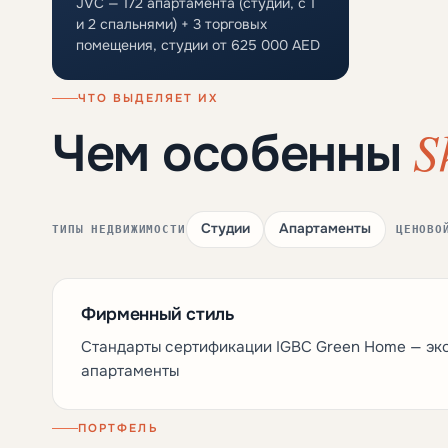
JVC — 172 апартамента (студии, с 1
и 2 спальнями) + 3 торговых
помещения, студии от 625 000 AED
ЧТО ВЫДЕЛЯЕТ ИХ
S
Чем особенны
Студии
Апартаменты
ТИПЫ НЕДВИЖИМОСТИ
ЦЕНОВО
Фирменный стиль
Стандарты сертификации IGBC Green Home — эк
апартаменты
ПОРТФЕЛЬ