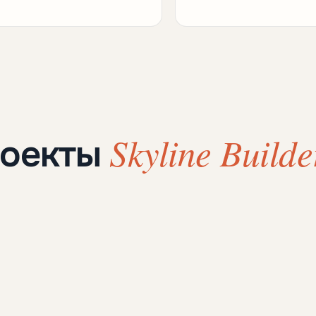
Skyline Builde
роекты