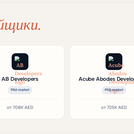
йщики.
AB Developers
Acube Abodes Devel
Mid-market
Mid-market
от
708K AED
от
725K AED