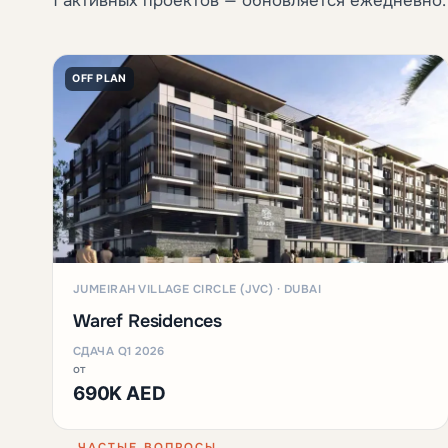
1 активных проектов — обновляется ежедневно.
OFF PLAN
JUMEIRAH VILLAGE CIRCLE (JVC) · DUBAI
Waref Residences
СДАЧА Q1 2026
от
690K AED
ЧАСТЫЕ ВОПРОСЫ