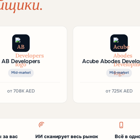
йщики.
AB Developers
Acube Abodes Devel
Mid-market
Mid-market
от
708K AED
от
725K AED
 за вас
ИИ сканирует весь рынок
Всё в одн