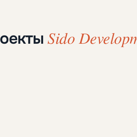
Sido Developm
роекты