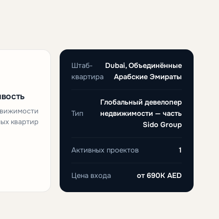
Штаб-
Dubai, Объединённые
квартира
Арабские Эмираты
ивость
Глобальный девелопер
движимости
Тип
недвижимости — часть
ных квартир
Sido Group
Активных проектов
1
Цена входа
от
690K AED