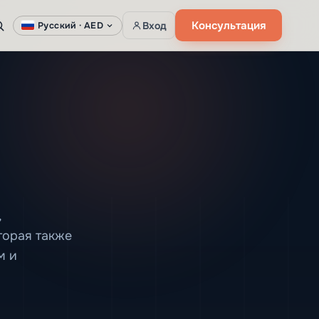
Консультация
Вход
Русский ·
AED
,
торая также
м и