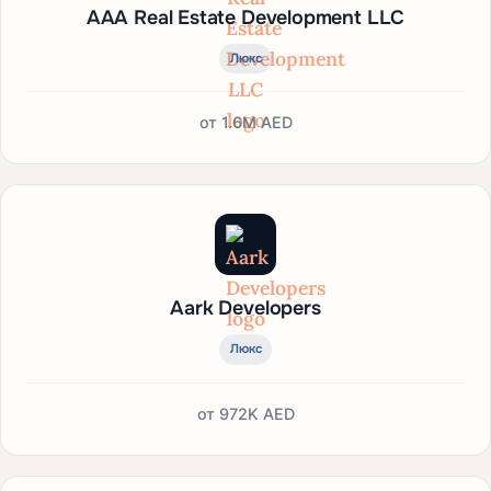
AAA Real Estate Development LLC
Люкс
от
1.6M AED
Aark Developers
Люкс
от
972K AED