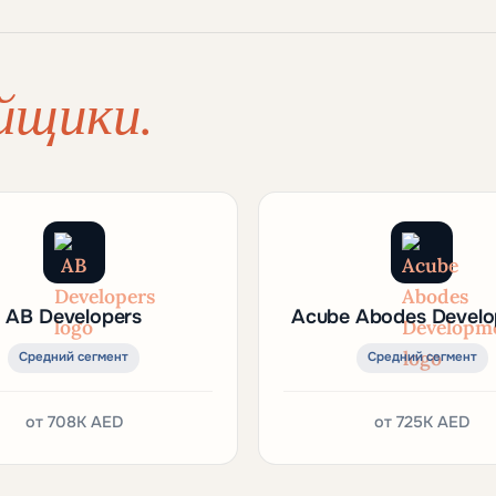
йщики.
AB Developers
Acube Abodes Devel
Средний сегмент
Средний сегмент
от
708K AED
от
725K AED