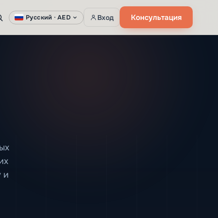
Консультация
Вход
Русский ·
AED
ных
их
 и