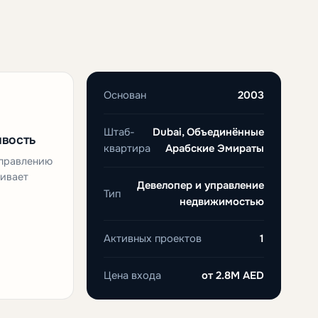
Основан
2003
Штаб-
Dubai, Объединённые
ивость
квартира
Арабские Эмираты
управлению
ивает
Девелопер и управление
Тип
недвижимостью
Активных проектов
1
Цена входа
от
2.8M AED