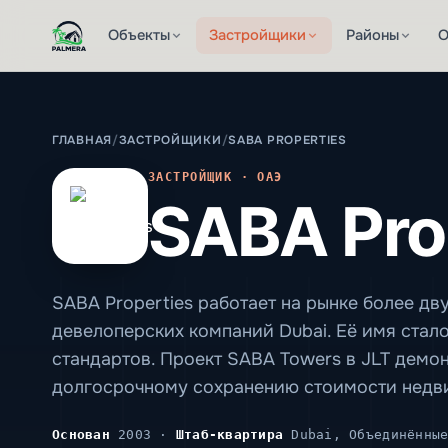
Объекты
Застройщики
Районы
О
ГЛАВНАЯ
/
ЗАСТРОЙЩИКИ
/
SABA PROPERTIES
ЗАСТРОЙЩИК · ОАЭ
SABA Pro
SABA Properties работает на рынке более дв
девелоперских компаний Dubai. Её имя ста
стандартов. Проект SABA Towers в JLT дем
долгосрочному сохранению стоимости недв
Основан
2003 ·
Штаб-квартира
Dubai, Объединённые