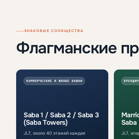
ЗНАКОВЫЕ СООБЩЕСТВА
Флагманские п
КОММЕРЧЕСКИЕ И ЖИЛЫЕ БАШНИ
БРЕНДИР
Saba 1 / Saba 2 / Saba 3
Marri
(Saba Towers)
Saba
JLT, около 40 этажей каждая
JLT, ап