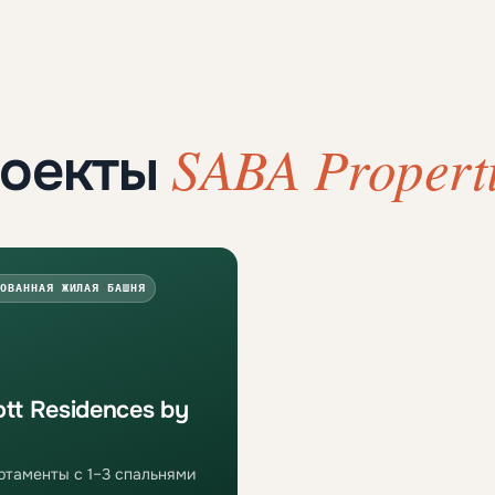
SABA Properti
роекты
ОВАННАЯ ЖИЛАЯ БАШНЯ
ott Residences by
артаменты с 1–3 спальнями