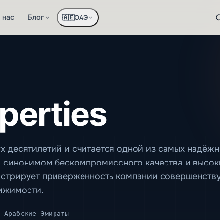
 нас
Блог
ОАЭ
🇦🇪
perties
ух десятилетий и считается одной из самых надёж
ло синонимом бескомпромиссного качества и высок
онстрирует приверженность компании совершенству
ижимости.
 Арабские Эмираты