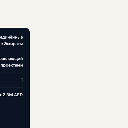
ъединённые
ие Эмираты
правляющий
 проектами
1
т
2.3M AED