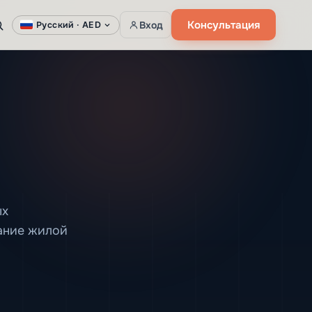
Консультация
Вход
Русский ·
AED
ых
ание жилой