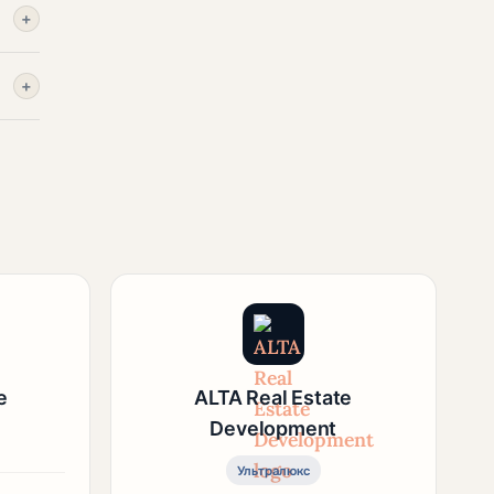
+
+
e
ALTA Real Estate
Development
Ультралюкс