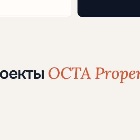
OCTA Proper
роекты