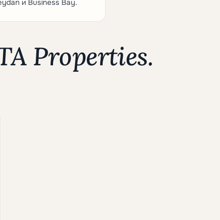
eydan и Business Bay.
A Properties.