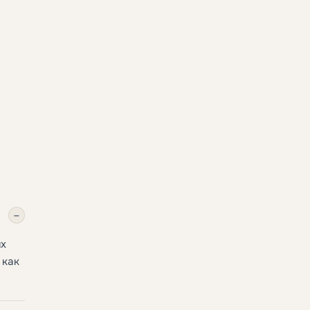
.
−
ых
 как