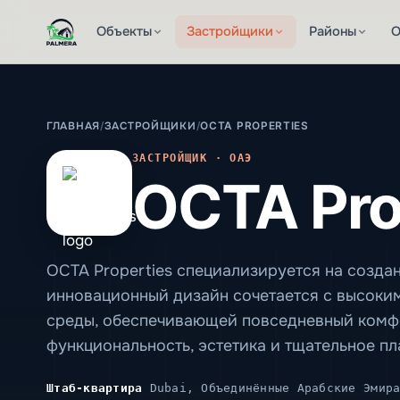
Объекты
Застройщики
Районы
О
ГЛАВНАЯ
/
ЗАСТРОЙЩИКИ
/
OCTA PROPERTIES
ЗАСТРОЙЩИК · ОАЭ
OCTA Pro
OCTA Properties специализируется на созда
инновационный дизайн сочетается с высоки
среды, обеспечивающей повседневный комфо
функциональность, эстетика и тщательное п
Штаб-квартира
Dubai, Объединённые Арабские Эмира