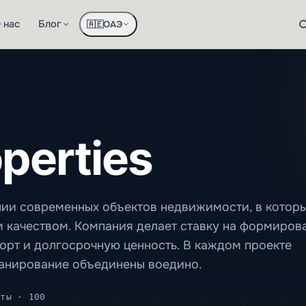
 нас
Блог
ОАЭ
🇦🇪
perties
нии современных объектов недвижимости, в котор
м качеством. Компания делает ставку на формиров
рт и долгосрочную ценность. В каждом проекте
ланирование объединены воедино.
ты · 100