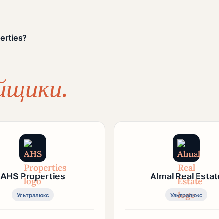
erties?
йщики.
AHS Properties
Almal Real Estat
Ультралюкс
Ультралюкс