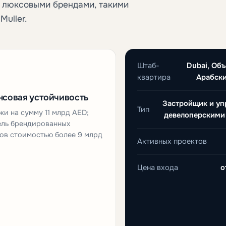
и люксовыми брендами, такими
Muller.
Штаб-
Dubai, Об
квартира
Арабск
совая устойчивость
Застройщик и у
Тип
и на сумму 11 млрд AED;
девелоперскими
ель брендированных
ов стоимостью более 9 млрд
Активных проектов
Цена входа
о