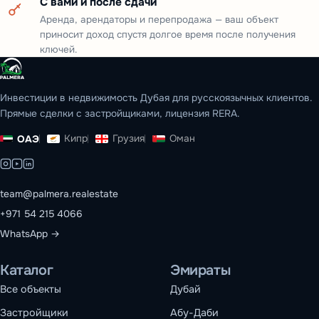
С вами и после сдачи
Аренда, арендаторы и перепродажа — ваш объект
приносит доход спустя долгое время после получения
ключей.
Инвестиции в недвижимость Дубая для русскоязычных клиентов.
Прямые сделки с застройщиками, лицензия RERA.
Кипр
Грузия
Оман
ОАЭ
team@palmera.realestate
+971 54 215 4066
WhatsApp →
Каталог
Эмираты
Все объекты
Дубай
Застройщики
Абу-Даби