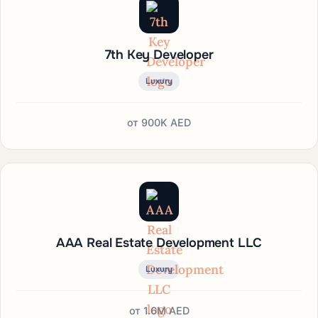
7th Key Developer
Luxury
от
900K AED
AAA Real Estate Development LLC
Luxury
от
1.6M AED